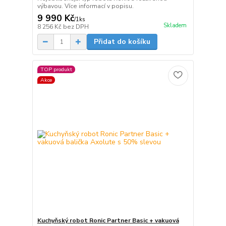
výbavou. Více informací v popisu.
9 990 Kč
/
1ks
Skladem
8 256 Kč
bez DPH
Přidat do košíku
TOP produkt
Akce
Kuchyňský robot Ronic Partner Basic + vakuová