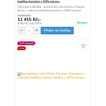
balička Axolute s 50% slevou
Výhodná nabídka - kuchyňský robot Ronic Partner
Basic + vakuová balička Axolute s 50% slevou!
14 920 Kč
11 455 Kč
/
ks
Skladem
9 467 Kč
bez DPH
Přidat do košíku
TOP produkt
Akce