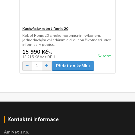
Kuchyňský robot Ronic 20
Robot Ronic 20 s nekompromisním výkonem,
jednoduchým ovládáním a dlouhou životností. Více
informací v popisu.
15 990 Kč
/
ks
Skladem
13 215 Kč
bez DPH
Přidat do košíku
Kontaktní informace
AmiNet s.r.o.