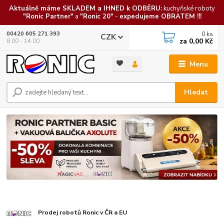
Aktuálně máme SKLADEM a IHNED k ODBĚRU:
kuchyňské roboty
"Ronic Partner"
a
"Ronic 20"
-
expedujeme OBRATEM !!!
0
ks
00420 605 271 393
CZK
za
0,00 Kč
8:00 - 14:00
Menu
Hledat
Prodej robotů Ronic v ČR a EU