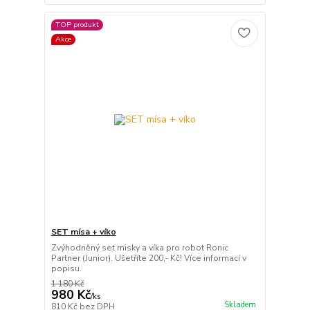
TOP produkt
Akce
SET mísa + víko
Zvýhodněný set misky a víka pro robot Ronic
Partner (Junior). Ušetříte 200,- Kč! Více informací v
popisu.
1 180 Kč
980 Kč
/
ks
Skladem
810 Kč
bez DPH