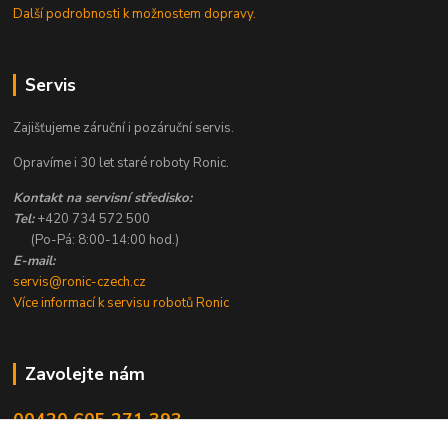
Další podrobnosti k možnostem dopravy.
Servis
Zajišťujeme záruční i pozáruční servis.
Opravíme i 30 let staré roboty Ronic.
Kontakt na servisní středisko:
Tel:
+420 734 572 500
(Po-Pá: 8:00-14:00 hod.)
E-mail:
servis@ronic-czech.cz
Více informací k servisu robotů Ronic
Zavolejte nám
00420 605 271 393
8:00 - 14:00