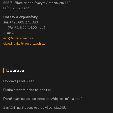
696 71 Blatnice pod Svatým Antonínkem 119
DIČ: CZ60708221
Dotazy a objednávky:
Tel:
+420 605 271 393
(Po-Pá: 8:00-14:00 hod.)
E-mail:
info@ronic-czech.cz
objednavky@ronic-czech.cz
Doprava
Doprava již od 63 Kč.
Platba předem, nebo na dobírku.
Doručování na adresu, nebo do výdejních míst a boxů.
Zasílání i na Slovensko a do všech států EU.