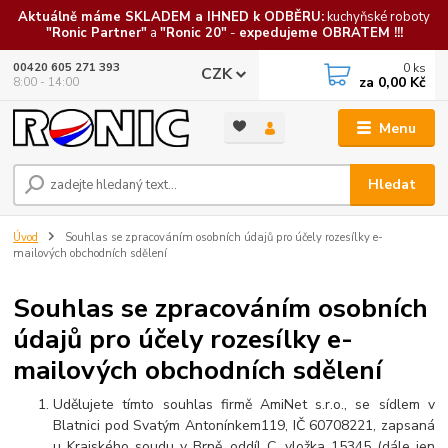
Aktuálně máme SKLADEM a IHNED k ODBĚRU:
kuchyňské roboty
"Ronic Partner"
a
"Ronic 20"
-
expedujeme OBRATEM !!!
0
ks
00420 605 271 393
CZK
za
0,00 Kč
8:00 - 14:00
Menu
Hledat
Úvod
Souhlas se zpracováním osobních údajů pro účely rozesílky e-
mailových obchodních sdělení
Souhlas se zpracováním osobních
údajů pro účely rozesílky e-
mailových obchodních sdělení
Udělujete tímto souhlas firmě AmiNet s.r.o., se sídlem v
Blatnici pod Svatým Antonínkem119, IČ 60708221, zapsaná
u Krajského soudu v Brně, oddíl C, vložka 15345
(dále jen