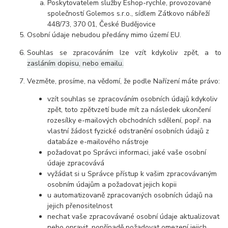
Poskytovatelem služby Eshop-rychle, provozované
společností Golemos s.r.o., sídlem Zátkovo nábřeží
448/73, 370 01, České Budějovice
Osobní údaje
nebudou
předány mimo území EU.
Souhlas se zpracováním lze vzít kdykoliv zpět, a to
zasláním dopisu, nebo emailu.
Vezměte, prosíme, na vědomí, že podle Nařízení máte právo:
vzít souhlas se zpracováním osobních údajů kdykoliv
zpět, toto zpětvzetí bude mít za následek
ukončení
rozesílky e-mailových obchodních sdělení, popř. na
vlastní žádost fyzické odstranění osobních údajů z
databáze e-mailového nástroje
požadovat po Správci informaci, jaké vaše osobní
údaje zpracovává
vyžádat si u Správce přístup k vašim zpracovávaným
osobním údajům a požadovat jejich kopii
u automatizovaně zpracovaných osobních údajů na
jejich přenositelnost
nechat vaše zpracovávané osobní údaje aktualizovat
nebo opravit, popřípadě požadovat omezení jejich