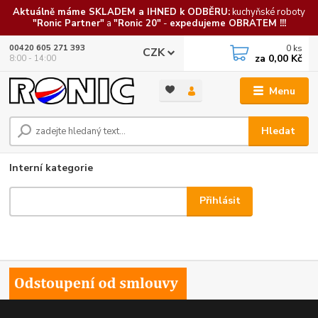
Aktuálně máme SKLADEM a IHNED k ODBĚRU:
kuchyňské roboty
"Ronic Partner"
a
"Ronic 20"
-
expedujeme OBRATEM !!!
0
ks
00420 605 271 393
CZK
za
0,00 Kč
8:00 - 14:00
Menu
Hledat
Interní kategorie