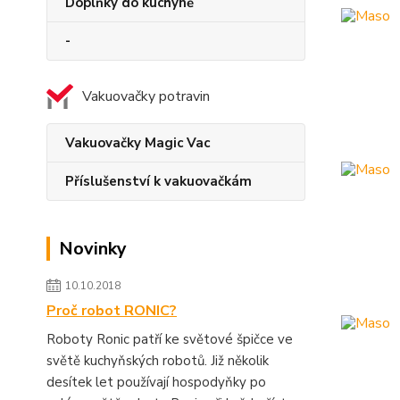
Doplňky do kuchyně
-
Vakuovačky potravin
Vakuovačky Magic Vac
Příslušenství k vakuovačkám
Novinky
10.10.2018
Proč robot RONIC?
Roboty Ronic patří ke světové špičce ve
světě kuchyňských robotů. Již několik
desítek let používají hospodyňky po