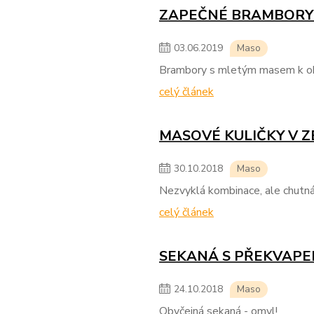
ZAPEČNÉ BRAMBORY
03
.
06
.
2019
Maso
Brambory s mletým masem k obě
celý článek
MASOVÉ KULIČKY V Z
30
.
10
.
2018
Maso
Nezvyklá kombinace, ale chutná 
celý článek
SEKANÁ S PŘEKVAPE
24
.
10
.
2018
Maso
Obyčejná sekaná - omyl!