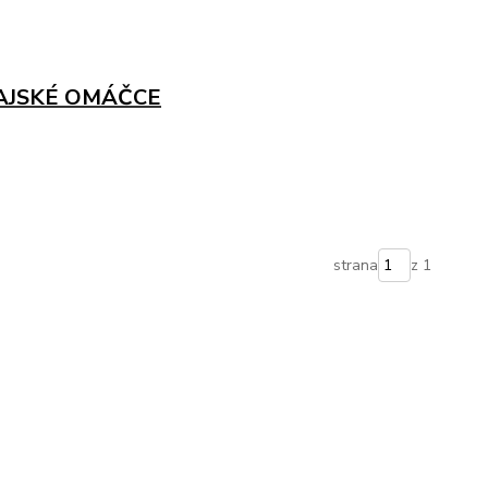
RAJSKÉ OMÁČCE
strana
z 1