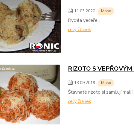
11
.
03
.
2020
Maso
Rychlá večeře...
celý článek
RIZOTO S VEPŘOVÝM
13
.
09
.
2019
Maso
Šťavnaté rizoto si zamilují malí i v
celý článek