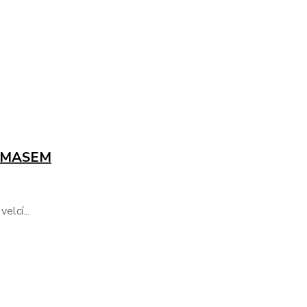
 MASEM
elcí...