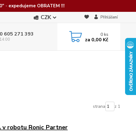
0"
-
expedujeme OBRATEM !!!
CZK
Přihlášení
0 605 271 393
0
ks
za
0,00 Kč
 14:00
strana
z 1
v robotu Ronic Partner