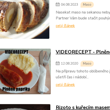
04
.
08
.
2023
Maso
Nasekat maso na sekanou nebylo
Partner Vám bude stačit pouhý
celý článek
VIDEORECEPT - Plněné
12
.
08
.
2020
Maso
Na přípravu tohoto oblíbeného j
ušetří čas i nádobí...
celý článek
Rizoto s kuřecím mase