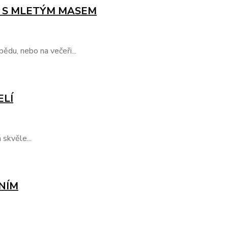
 S MLETÝM MASEM
du, nebo na večeři...
ELÍ
skvěle...
NÍM