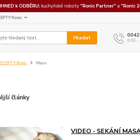
IHNED k ODBĚRU:
kuchyňské roboty
"Ronic Partner"
a
"Ronic 2
EPTY Ronic
0042
Hledat
8:00 -
RECEPTY Ronic
Maso
ější články
VIDEO - SEKÁNÍ MASA 