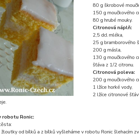
80 g škrobové moučk
150 g moučkového cu
80 g hrubé mouky.
Citronová náplň:
2,5 dcl mléka,
25 g bramborového š
200 g másla,
130 g moučkového cu
šťáva z 1/2 citronu.
Citronová poleva:
200 g moučkového cu
1 lžíce horké vody,
2 lžíce citronové šťáv
eje.
 robotu Ronic:
těsta:
žloutky od bílků a z bílků vyšleháme v robotu Ronic šlehacím 