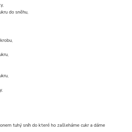
y,
kru do sněhu,
krobu,
kru,
kru,
y,
zvonem tuhý sníh do které ho zašleháme cukr a dáme