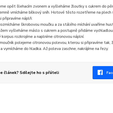
eme opět šlehacím zvonem a vyšleháme žloutky s cukrem do pěny
jemně vmícháme bílkový sníh. Hotové těsto rozetřeme na plech 
i připravíme náplň:
rozmícháme škrobovou moučku a za stálého míchání uvaříme hust
ožem vyšleháme máslo s cukrem a postupně přidáme vychladlou k
 korpus rozkrojíme a naplníme citronovou náplní.
oučník polejeme citronovou polevou, kterou si připravíme tak, 
je a vymícháme do hladka. Až poleva zaschne, nakrájíme na řezy.
se článek? Sdílejte ho s přáteli
Fac