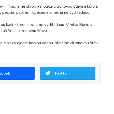
. Přímícháme škrob a mouku, citronovou šťávu a kůru a
s pečícím papírem, upečeme a necháme vychladnou.
ou kaši, kterou necháme vychladnou. V míse Ronic s
ašičku a citronovou šťávu.
že cukr zalejeme horkou vodou, přidáme citronovou šťávu,
ebook
Twitter