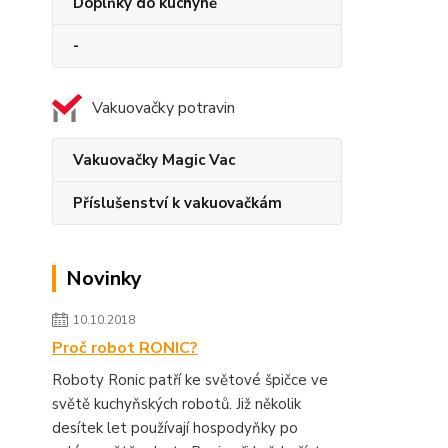
Doplňky do kuchyně
-
Vakuovačky potravin
Vakuovačky Magic Vac
Příslušenství k vakuovačkám
Novinky
10.10.2018
Proč robot RONIC?
Roboty Ronic patří ke světové špičce ve
světě kuchyňských robotů. Již několik
desítek let používají hospodyňky po