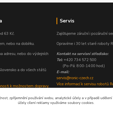
a
Servis
od 63 Kč.
Zajišťujeme záruční i pozáruční se
em, nebo na dobírku.
Opravíme i 30 let staré roboty R
a adresu, nebo do výdejních
Kontakt na servisní středisko:
Tel:
+420 734 572 500
(Po-Pá: 8:00-14:00 hod.)
a Slovensko a do všech států
E-mail:
servis@ronic-czech.cz
Více informací k servisu robotů R
bnosti k možnostem dopravy.
čnost, zpříjemnění používání webu, analytické účely a v případě udělení
účely cílení reklamy využíváme soubory cookies.