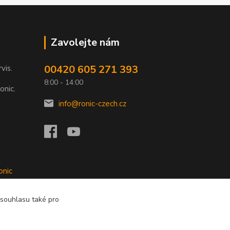
Zavolejte nám
00420 605 271 393
rvis.
8:00 - 14:00
onic.
info@ronic-czech.cz
onic
 souhlasu také pro