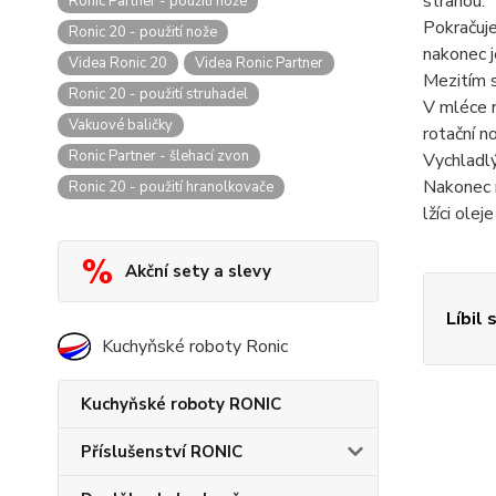
stranou.
Ronic Partner - použití nože
Pokračuj
Ronic 20 - použití nože
nakonec 
Videa Ronic 20
Videa Ronic Partner
Mezitím s
Ronic 20 - použití struhadel
V mléce 
Vakuové baličky
rotační n
Ronic Partner - šlehací zvon
Vychladlý
Nakonec m
Ronic 20 - použití hranolkovače
lžíci ole
Akční sety a slevy
Líbil 
Kuchyňské roboty Ronic
Kuchyňské roboty RONIC
Příslušenství RONIC