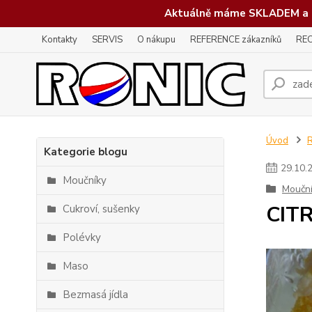
Aktuálně máme SKLADEM a 
Kontakty
SERVIS
O nákupu
REFERENCE zákazníků
REC
Úvod
Kategorie blogu
29
.
10
.
Moučníky
Moučn
CIT
Cukroví, sušenky
Polévky
Maso
Bezmasá jídla