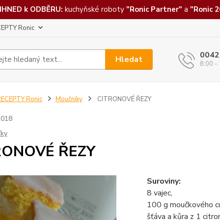
IHNED k ODBĚRU:
kuchyňské roboty
"Ronic Partner"
a
"Ronic 2
EPTY Ronic
0042
Hledat
8:00 -
RECEPTY Ronic
Moučníky
CITRONOVÉ ŘEZY
2018
íky
RONOVÉ ŘEZY
Suroviny:
8 vajec,
100 g moučkového cu
šťáva a kůra z 1 citro