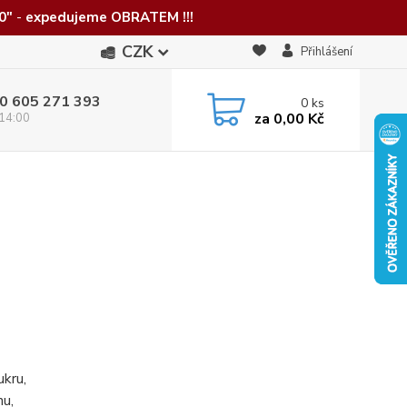
0"
-
expedujeme OBRATEM !!!
CZK
Přihlášení
0 605 271 393
0
ks
za
0,00 Kč
 14:00
kru,
nu,