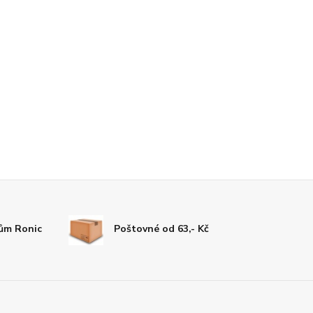
tům Ronic
Poštovné od 63,- Kč