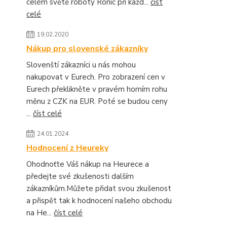
celém světě roboty Ronic při každ...
číst
celé
19.02.2020
Nákup pro slovenské zákazníky
Slovenští zákazníci u nás mohou
nakupovat v Eurech. Pro zobrazení cen v
Eurech překlikněte v pravém horním rohu
měnu z CZK na EUR. Poté se budou ceny
...
číst celé
24.01.2024
Hodnocení z Heureky
Ohodnoťte Váš nákup na Heurece a
předejte své zkušenosti dalším
zákazníkům.Můžete přidat svou zkušenost
a přispět tak k hodnocení našeho obchodu
na He...
číst celé