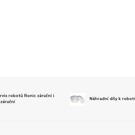
rvis robotů Ronic záruční i
Náhradní díly k robo
záruční