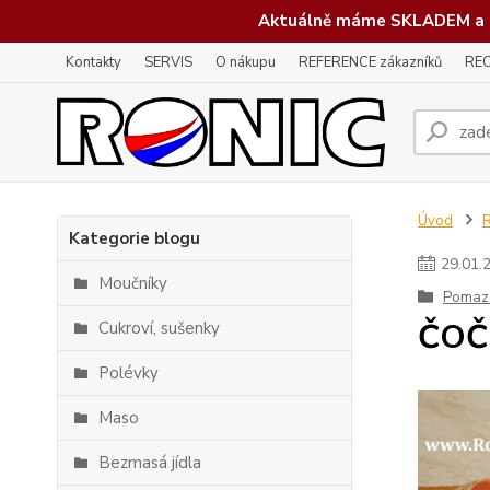
Aktuálně máme SKLADEM a 
Kontakty
SERVIS
O nákupu
REFERENCE zákazníků
REC
Úvod
Kategorie blogu
29
.
01
.
Moučníky
Pomaz
ČOČ
Cukroví, sušenky
Polévky
Maso
Bezmasá jídla