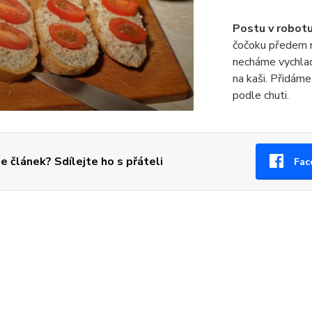
Postu v robotu
čočoku předem 
necháme vychlad
na kaši. Přidám
podle chuti.
se článek? Sdílejte ho s přáteli
Fac