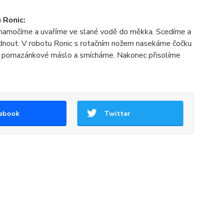
 Ronic:
namočíme a uvaříme ve slané vodě do měkka. Scedíme a
nout. V robotu Ronic s rotačním nožem nasekáme čočku
e pomazánkové máslo a smícháme. Nakonec přisolíme
ebook
Twitter