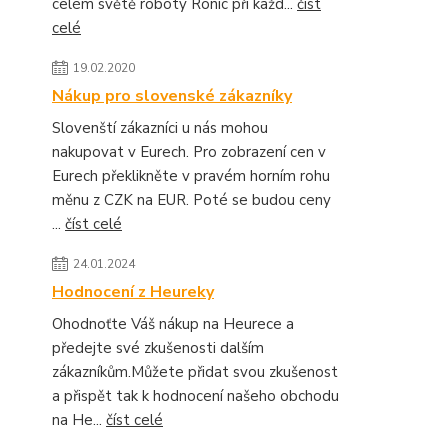
celém světě roboty Ronic při každ...
číst
celé
19.02.2020
Nákup pro slovenské zákazníky
Slovenští zákazníci u nás mohou
nakupovat v Eurech. Pro zobrazení cen v
Eurech překlikněte v pravém horním rohu
měnu z CZK na EUR. Poté se budou ceny
...
číst celé
24.01.2024
Hodnocení z Heureky
Ohodnoťte Váš nákup na Heurece a
předejte své zkušenosti dalším
zákazníkům.Můžete přidat svou zkušenost
a přispět tak k hodnocení našeho obchodu
na He...
číst celé