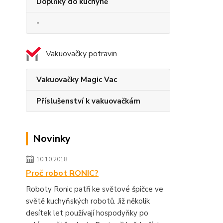
Doplňky do kuchyně
-
Vakuovačky potravin
Vakuovačky Magic Vac
Příslušenství k vakuovačkám
Novinky
10.10.2018
Proč robot RONIC?
Roboty Ronic patří ke světové špičce ve
světě kuchyňských robotů. Již několik
desítek let používají hospodyňky po