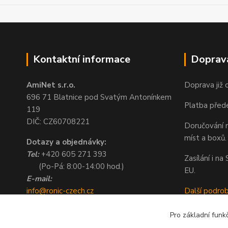
Kontaktní informace
Doprav
AmiNet s.r.o.
Doprava již 
696 71 Blatnice pod Svatým Antonínkem
Platba před
119
DIČ: CZ60708221
Doručování n
míst a boxů.
Dotazy a objednávky:
Tel:
+420 605 271 393
Zasílání i n
(Po-Pá: 8:00-14:00 hod.)
EU.
E-mail:
info@ronic-czech.cz
Další podro
objednavky@ronic-czech.cz
Pro základní funk