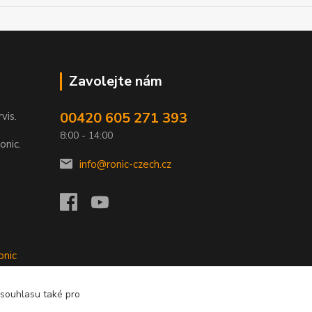
Zavolejte nám
00420 605 271 393
rvis.
8:00 - 14:00
onic.
info@ronic-czech.cz
onic
 souhlasu také pro