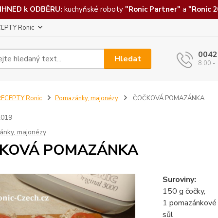
IHNED k ODBĚRU:
kuchyňské roboty
"Ronic Partner"
a
"Ronic 2
EPTY Ronic
0042
Hledat
8:00 -
RECEPTY Ronic
Pomazánky, majonézy
ČOČKOVÁ POMAZÁNKA
2019
ánky, majonézy
KOVÁ POMAZÁNKA
Suroviny:
150 g čočky,
1 pomazánkové 
sůl