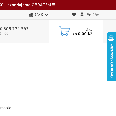
0"
-
expedujeme OBRATEM !!!
CZK
Přihlášení
0 605 271 393
0
ks
za
0,00 Kč
 14:00
máslo,