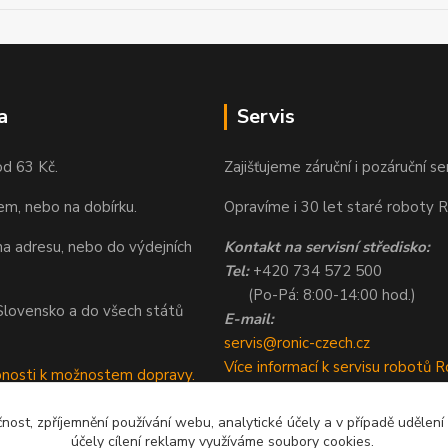
a
Servis
od 63 Kč.
Zajišťujeme záruční i pozáruční se
em, nebo na dobírku.
Opravíme i 30 let staré roboty R
a adresu, nebo do výdejních
Kontakt na servisní středisko:
Tel:
+420 734 572 500
(Po-Pá: 8:00-14:00 hod.)
a Slovensko a do všech států
E-mail:
servis@ronic-czech.cz
Více informací k servisu robotů R
bnosti k možnostem dopravy.
čnost, zpříjemnění používání webu, analytické účely a v případě udělení
účely cílení reklamy využíváme soubory cookies.