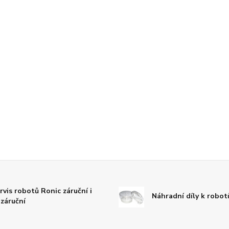
rvis robotů Ronic záruční i
Náhradní díly k robo
záruční