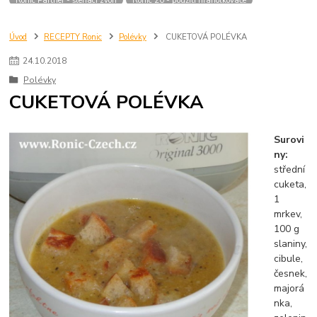
Úvod
RECEPTY Ronic
Polévky
CUKETOVÁ POLÉVKA
24
.
10
.
2018
Polévky
CUKETOVÁ POLÉVKA
Surovi
ny:
střední
cuketa,
1
mrkev,
100 g
slaniny,
cibule,
česnek,
majorá
nka,