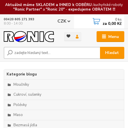
Aktuálně máme SKLADEM a IHNED k ODBĚRU:
kuchyňské roboty
"Ronic Partner"
a
"Ronic 20"
-
expedujeme OBRATEM !!!
0
ks
00420 605 271 393
CZK
za
0,00 Kč
8:00 - 14:00
Menu
Hledat
Kategorie blogu
Moučníky
Cukroví, sušenky
Polévky
Maso
Bezmasá jídla