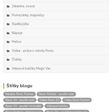
Zelenina, ovoce
Pomazánky, majonézy
Sladká jídla
Nápoje
Pečivo
Videa - práce s roboty Ronic
Články
Vakuové baličky Magic Vac
Štítky blogu
Recepty Ronic Partner
Ronic Partner - použití nože
Ronic 20 - použití nože
Videa Ronic 20
Videa Ronic Partner
Ronic 20 - použití struhadel
Vakuové baličky
Ronic Partner - šlehací zvon
Ronic 20 - použití hranolkovače