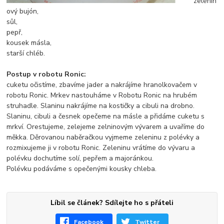
zelenin
ový bujón,
sůl,
pepř,
kousek másla,
starší chléb.
Postup v robotu Ronic:
cuketu očistíme, zbavíme jader a nakrájíme hranolkovačem v
robotu Ronic. Mrkev nastouháme v Robotu Ronic na hrubém
struhadle. Slaninu nakrájíme na kostičky a cibuli na drobno.
Slaninu, cibuli a česnek opečeme na másle a při
dáme cuketu s
mrkví. Orestujeme, zelejeme zelninovým vývarem a uvaříme do
měkka. Děrovanou naběračkou vyjmeme zeleninu z polévky a
rozmixujeme ji v robotu Ronic. Zeleninu vrátíme do vývaru a
polévku dochutíme solí, pepřem a majoránkou.
Polévku podáváme s opečenými kousky chleba.
Líbil se článek? Sdílejte ho s přáteli
Facebook
Twitter