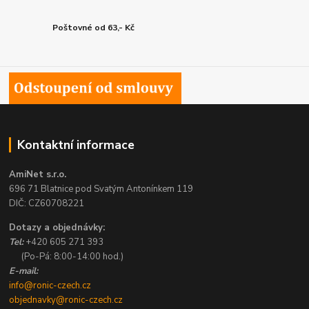
Poštovné od 63,- Kč
Kontaktní informace
AmiNet s.r.o.
696 71 Blatnice pod Svatým Antonínkem 119
DIČ: CZ60708221
Dotazy a objednávky:
Tel:
+420 605 271 393
(Po-Pá: 8:00-14:00 hod.)
E-mail:
info@ronic-czech.cz
objednavky@ronic-czech.cz