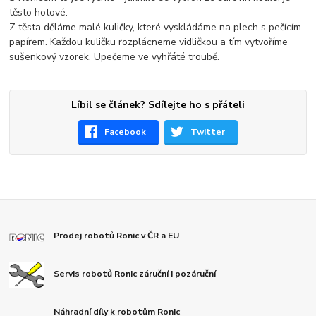
těsto hotové.
Z těsta děláme malé kuličky, které vyskládáme na plech s pečícím
papírem. Každou kuličku rozplácneme vidličkou a tím vytvoříme
sušenkový vzorek. Upečeme ve vyhřáté troubě.
Líbil se článek? Sdílejte ho s přáteli
Facebook
Twitter
Prodej robotů Ronic v ČR a EU
Servis robotů Ronic záruční i pozáruční
Náhradní díly k robotům Ronic