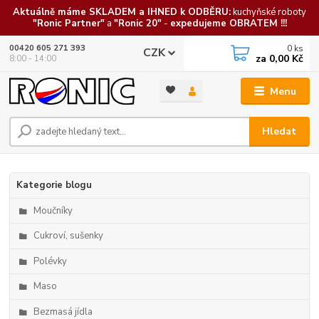
Aktuálně máme SKLADEM a IHNED k ODBĚRU:
kuchyňské roboty
"Ronic Partner"
a
"Ronic 20"
-
expedujeme OBRATEM !!!
0
ks
00420 605 271 393
CZK
za
0,00 Kč
8:00 - 14:00
Menu
Hledat
Kategorie blogu
Moučníky
Cukroví, sušenky
Polévky
Maso
Bezmasá jídla