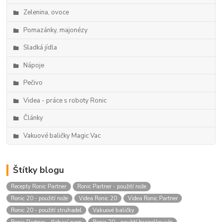
Zelenina, ovoce
Pomazánky, majonézy
Sladká jídla
Nápoje
Pečivo
Videa - práce s roboty Ronic
Články
Vakuové baličky Magic Vac
Štítky blogu
Recepty Ronic Partner
Ronic Partner - použití nože
Ronic 20 - použití nože
Videa Ronic 20
Videa Ronic Partner
Ronic 20 - použití struhadel
Vakuové baličky
Ronic Partner - šlehací zvon
Ronic 20 - použití hranolkovače