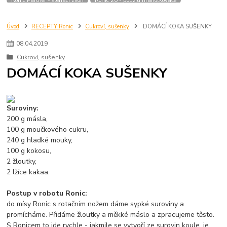
Úvod
RECEPTY Ronic
Cukroví, sušenky
DOMÁCÍ KOKA SUŠENKY
08
.
04
.
2019
Cukroví, sušenky
DOMÁCÍ KOKA SUŠENKY
Suroviny:
200 g másla,
100 g moučkového cukru,
240 g hladké mouky,
100 g kokosu,
2 žloutky,
2 lžíce kakaa.
Postup v robotu Ronic:
do mísy Ronic s rotačním nožem dáme sypké suroviny a
promícháme. Přidáme žloutky a měkké máslo a zpracujeme těsto.
S Ronicem to jde rychle - jakmile se vytvoří ze surovin koule, je