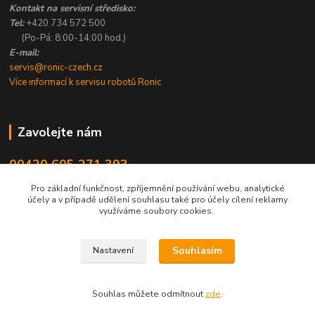
Kontakt na servisní středisko:
Tel:
+420 734 572 500
(Po-Pá: 8:00-14:00 hod.)
E-mail:
servis@ronic-czech.cz
Více informací k servisu robotů Ronic
Zavolejte nám
00420 605 271 393
8:00 - 14:00
Pro základní funkčnost, zpříjemnění používání webu, analytické
účely a v případě udělení souhlasu také pro účely cílení reklamy
info@ronic-czech.cz
využíváme soubory cookies.
Souhlasím
Nastavení
Souhlas můžete odmítnout
zde
.
Vytvořeno na
Eshop-rychle.cz