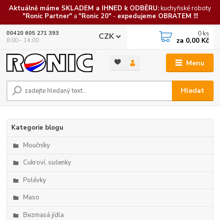
Aktuálně máme SKLADEM a IHNED k ODBĚRU:
kuchyňské roboty
"Ronic Partner"
a
"Ronic 20"
-
expedujeme OBRATEM !!!
0
ks
00420 605 271 393
CZK
za
0,00 Kč
8:00 - 14:00
Menu
Hledat
Kategorie blogu
Moučníky
Cukroví, sušenky
Polévky
Maso
Bezmasá jídla