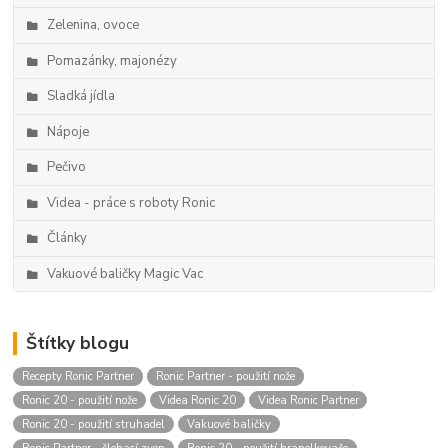
Zelenina, ovoce
Pomazánky, majonézy
Sladká jídla
Nápoje
Pečivo
Videa - práce s roboty Ronic
Články
Vakuové baličky Magic Vac
Štítky blogu
Recepty Ronic Partner
Ronic Partner - použití nože
Ronic 20 - použití nože
Videa Ronic 20
Videa Ronic Partner
Ronic 20 - použití struhadel
Vakuové baličky
Ronic Partner - šlehací zvon
Ronic 20 - použití hranolkovače