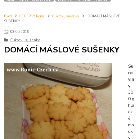
Úvod
RECEPTY Ronic
Cukroví, sušenky
DOMÁCÍ MÁSLOVÉ
SUŠENKY
03
.
05
.
2019
Cukroví, sušenky
DOMÁCÍ MÁSLOVÉ SUŠENKY
Su
ro
vin
y:
30
0 g
hla
dk
é
mo
uk
y,