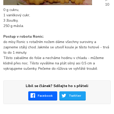
10
0 g cukru,
1 vanilkový cukr,
3 žloutky,
250 g másla.
Postup v robotu Ronic:
do mísy Ronic s rotačním nožem dáme všechny suroviny a
zapneme stálý chod. Jakmile se utvoří koule je těsto hotové - trvá
to do 1 minuty.
Těsto zabalíme do folie a necháme hodinu v chladu - můžeme
klidně přes noc. Těsto vyválíme na plát silný asi 0,5 cm a
vykrajujeme sušenky. Pečeme do růžova ve vyhřáté troubě.
Líbil se článek? Sdílejte ho s přáteli
Facebook
Twitter