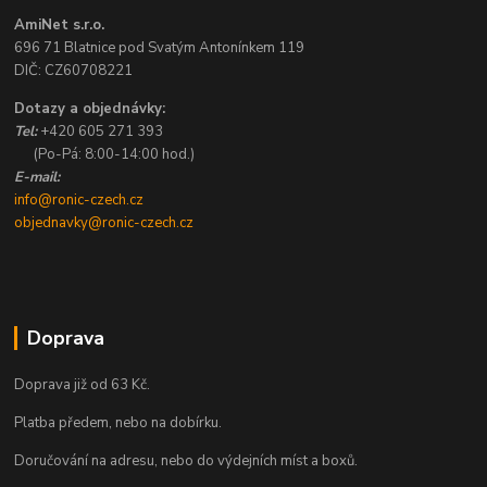
AmiNet s.r.o.
696 71 Blatnice pod Svatým Antonínkem 119
DIČ: CZ60708221
Dotazy a objednávky:
Tel:
+420 605 271 393
(Po-Pá: 8:00-14:00 hod.)
E-mail:
info@ronic-czech.cz
objednavky@ronic-czech.cz
Doprava
Doprava již od 63 Kč.
Platba předem, nebo na dobírku.
Doručování na adresu, nebo do výdejních míst a boxů.