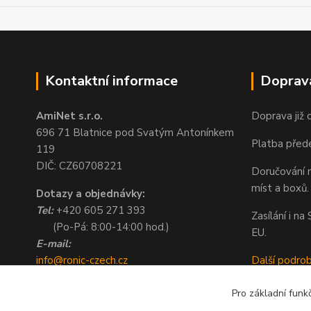
Kontaktní informace
Doprav
AmiNet s.r.o.
Doprava již 
696 71 Blatnice pod Svatým Antonínkem
Platba před
119
DIČ: CZ60708221
Doručování n
míst a boxů.
Dotazy a objednávky:
Tel:
+420 605 271 393
Zasílání i n
(Po-Pá: 8:00-14:00 hod.)
EU.
E-mail:
info@ronic-czech.cz
Další podro
objednavky@ronic-czech.cz
Pro základní funk