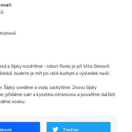
ovat:
ků,
itronové.
a šípky rozdrtíme - robot Ronic je při této činnosti
ádobě, budete je mít po celé kuchyni a výsledek navíc
. Šípky scedíme a vodu zachytíme. Znovu šípky
, přidáme cukr a kyselinu citronovou a povaříme dalších
ředíme vodou.
ebook
Twitter