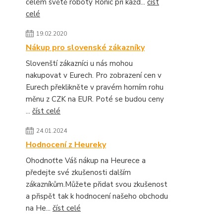
celém světě roboty Ronic při každ...
číst
celé
19.02.2020
Nákup pro slovenské zákazníky
Slovenští zákazníci u nás mohou
nakupovat v Eurech. Pro zobrazení cen v
Eurech překlikněte v pravém horním rohu
měnu z CZK na EUR. Poté se budou ceny
...
číst celé
24.01.2024
Hodnocení z Heureky
Ohodnoťte Váš nákup na Heurece a
předejte své zkušenosti dalším
zákazníkům.Můžete přidat svou zkušenost
a přispět tak k hodnocení našeho obchodu
na He...
číst celé