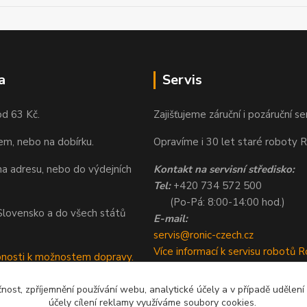
a
Servis
od 63 Kč.
Zajišťujeme záruční i pozáruční se
em, nebo na dobírku.
Opravíme i 30 let staré roboty R
a adresu, nebo do výdejních
Kontakt na servisní středisko:
Tel:
+420 734 572 500
(Po-Pá: 8:00-14:00 hod.)
a Slovensko a do všech států
E-mail:
servis@ronic-czech.cz
Více informací k servisu robotů R
bnosti k možnostem dopravy.
čnost, zpříjemnění používání webu, analytické účely a v případě udělení
účely cílení reklamy využíváme soubory cookies.