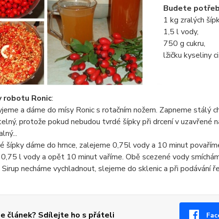
Budete potřeb
1 kg zralých šíp
1,5 l vody,
750 g cukru,
lžičku kyseliny c
 robotu Ronic
:
jeme a dáme do mísy Ronic s rotačním nožem. Zapneme stálý chod 
elný, protože pokud nebudou tvrdé šípky při drcení v uzavřené n
lný...
 šípky dáme do hrnce, zalejeme 0,75l vody a 10 minut povaříme
0,75 l vody a opět 10 minut vaříme. Obě scezené vody smícháme
 Sirup necháme vychladnout, slejeme do sklenic a při podávání 
se článek? Sdílejte ho s přáteli
Fac