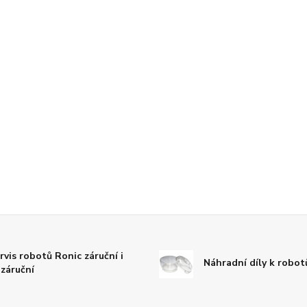
rvis robotů Ronic záruční i
Náhradní díly k robo
záruční