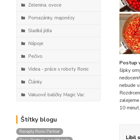
Zelenina, ovoce
Pomazánky, majonézy
Sladká jídla
Nápoje
Pečivo
Postup v
Videa - práce s roboty Ronic
šípky omy
nedocenit
Články
nebude va
Rozdrcené
Vakuové baličky Magic Vac
zalejeme 
10 minut.
Štítky blogu
Recepty Ronic Partner
Líbil 