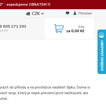
0"
-
expedujeme OBRATEM !!!
CZK
Přihlášení
0 605 271 393
0
ks
za
0,00 Kč
 14:00
vyrazit do přírody a na procházce nasbírat šípky. Doma si
vit sirup, který je nejen prevencí proti nachlazení, ale
tná...