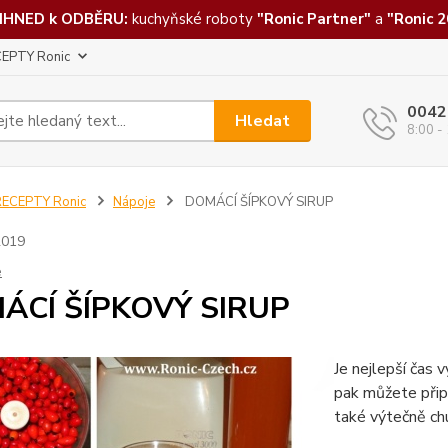
IHNED k ODBĚRU:
kuchyňské roboty
"Ronic Partner"
a
"Ronic 2
EPTY Ronic
0042
Hledat
8:00 -
RECEPTY Ronic
Nápoje
DOMÁCÍ ŠÍPKOVÝ SIRUP
2019
e
ÁCÍ ŠÍPKOVÝ SIRUP
Je nejlepší čas 
pak můžete připra
také výtečně chu