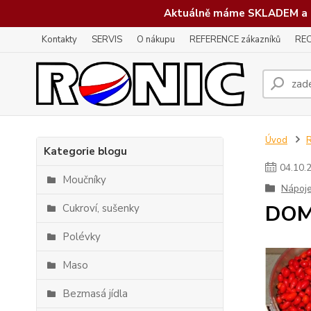
Aktuálně máme SKLADEM a 
Kontakty
SERVIS
O nákupu
REFERENCE zákazníků
REC
Úvod
Kategorie blogu
04
.
10
.
Moučníky
Nápoj
DOM
Cukroví, sušenky
Polévky
Maso
Bezmasá jídla