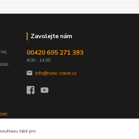
Zavolejte nám
00420 605 271 393
rvis.
8:00 - 14:00
onic.
info@ronic-czech.cz
onic
 souhlasu také pro