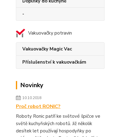
Doplňky do kuchyně
-
Vakuovačky potravin
Vakuovačky Magic Vac
Příslušenství k vakuovačkám
Novinky
10.10.2018
Proč robot RONIC?
Roboty Ronic patří ke světové špičce ve
světě kuchyňských robotů. Již několik
desítek let používají hospodyňky po