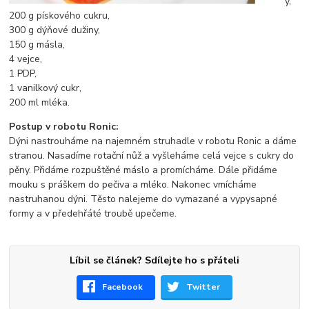
y,
200 g pískového cukru,
300 g dýňové dužiny,
150 g másla,
4 vejce,
1 PDP,
1 vanilkový cukr,
200 ml mléka.
Postup v robotu Ronic:
Dýni nastrouháme na najemném struhadle v robotu Ronic a dáme
stranou. Nasadíme rotační nůž a vyšleháme celá vejce s cukry do
pěny. Přidáme rozpuštěné máslo a promícháme. Dále přidáme
mouku s práškem do pečiva a mléko. Nakonec vmícháme
nastruhanou dýni. Těsto nalejeme do vymazané a vypysapné
formy a v předehřáté troubě upečeme.
Líbil se článek? Sdílejte ho s přáteli
Facebook
Twitter