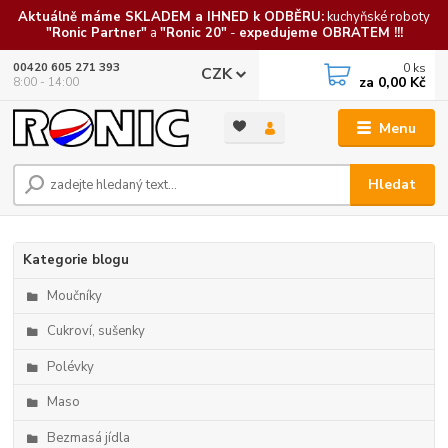
Aktuálně máme SKLADEM a IHNED k ODBĚRU:
kuchyňské roboty
"Ronic Partner"
a
"Ronic 20"
-
expedujeme OBRATEM !!!
0
ks
00420 605 271 393
CZK
za
0,00 Kč
8:00 - 14:00
Menu
Hledat
Kategorie blogu
Moučníky
Cukroví, sušenky
Polévky
Maso
Bezmasá jídla