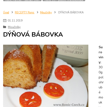
Úvod
RECEPTY Ronic
Moučníky
DÝŇOVÁ BÁBOVKA
01
.
11
.
2019
Moučníky
DÝŇOVÁ BÁBOVKA
Su
ro
vin
y:
30
0g
pol
ohr
ub
é
mo
uk