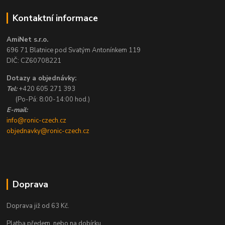
Kontaktní informace
AmiNet s.r.o.
696 71 Blatnice pod Svatým Antonínkem 119
DIČ: CZ60708221
Dotazy a objednávky:
Tel:
+420 605 271 393
(Po-Pá: 8:00-14:00 hod.)
E-mail:
info@ronic-czech.cz
objednavky@ronic-czech.cz
Doprava
Doprava již od 63 Kč.
Platba předem, nebo na dobírku.