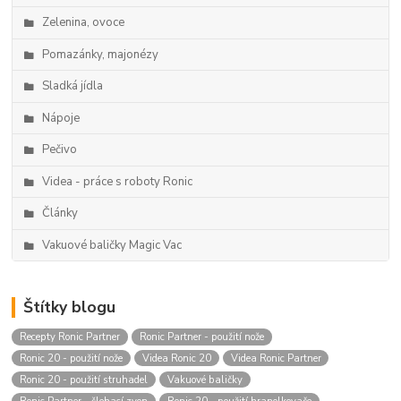
Zelenina, ovoce
Pomazánky, majonézy
Sladká jídla
Nápoje
Pečivo
Videa - práce s roboty Ronic
Články
Vakuové baličky Magic Vac
Štítky blogu
Recepty Ronic Partner
Ronic Partner - použití nože
Ronic 20 - použití nože
Videa Ronic 20
Videa Ronic Partner
Ronic 20 - použití struhadel
Vakuové baličky
Ronic Partner - šlehací zvon
Ronic 20 - použití hranolkovače