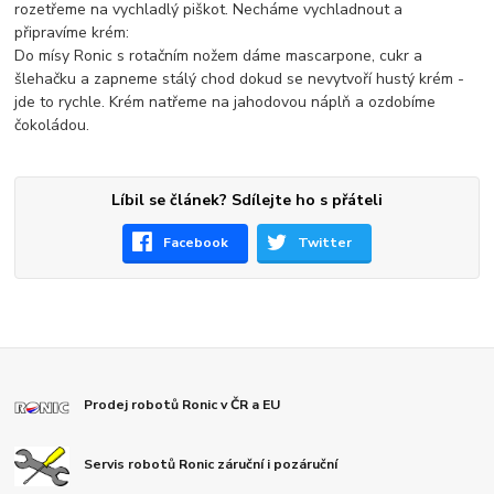
rozetřeme na vychladlý piškot. Necháme vychladnout a
připravíme krém:
Do mísy Ronic s rotačním nožem dáme mascarpone, cukr a
šlehačku a zapneme stálý chod dokud se nevytvoří hustý krém -
jde to rychle. Krém natřeme na jahodovou náplň a ozdobíme
čokoládou.
Líbil se článek? Sdílejte ho s přáteli
Facebook
Twitter
Prodej robotů Ronic v ČR a EU
Servis robotů Ronic záruční i pozáruční