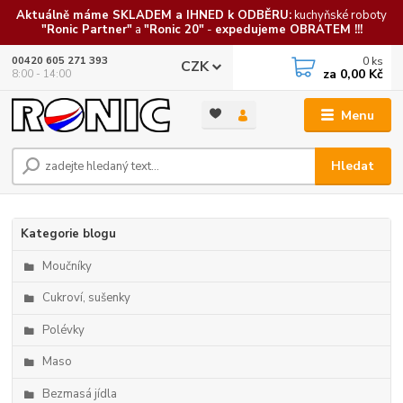
Aktuálně máme SKLADEM a IHNED k ODBĚRU:
kuchyňské roboty
"Ronic Partner"
a
"Ronic 20"
-
expedujeme OBRATEM !!!
0
ks
00420 605 271 393
CZK
za
0,00 Kč
8:00 - 14:00
Menu
Hledat
Kategorie blogu
Moučníky
Cukroví, sušenky
Polévky
Maso
Bezmasá jídla