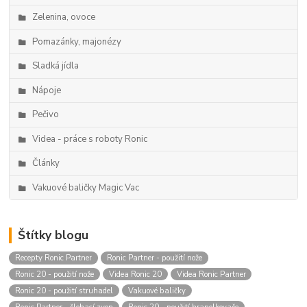
Zelenina, ovoce
Pomazánky, majonézy
Sladká jídla
Nápoje
Pečivo
Videa - práce s roboty Ronic
Články
Vakuové baličky Magic Vac
Štítky blogu
Recepty Ronic Partner
Ronic Partner - použití nože
Ronic 20 - použití nože
Videa Ronic 20
Videa Ronic Partner
Ronic 20 - použití struhadel
Vakuové baličky
Ronic Partner - šlehací zvon
Ronic 20 - použití hranolkovače