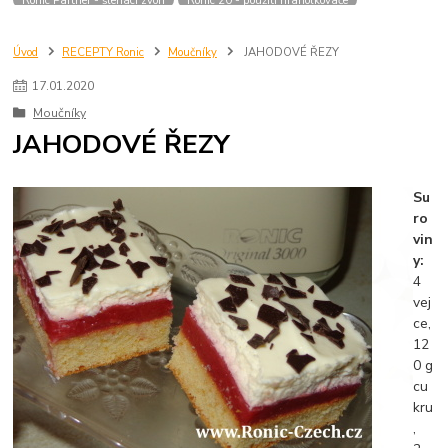
Úvod
RECEPTY Ronic
Moučníky
JAHODOVÉ ŘEZY
17
.
01
.
2020
Moučníky
JAHODOVÉ ŘEZY
Su
ro
vin
y:
4
vej
ce,
12
0 g
cu
kru
,