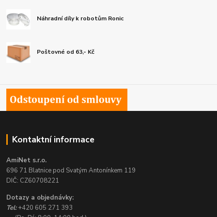
Náhradní díly k robotům Ronic
Poštovné od 63,- Kč
Kontaktní informace
AmiNet s.r.o.
696 71 Blatnice pod Svatým Antonínkem 119
DIČ: CZ60708221
Dotazy a objednávky:
Tel:
+420 605 271 393