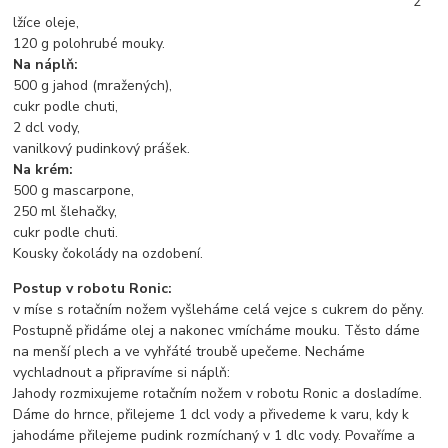
2
lžíce oleje,
120 g polohrubé mouky.
Na náplň:
500 g jahod (mražených),
cukr podle chuti,
2 dcl vody,
vanilkový pudinkový prášek.
Na krém:
500 g mascarpone,
250 ml šlehačky,
cukr podle chuti.
Kousky čokolády na ozdobení.
Postup v robotu Ronic:
v míse s rotačním nožem vyšleháme celá vejce s cukrem do pěny.
Postupně přidáme olej a nakonec vmícháme mouku. Těsto dáme
na menší plech a ve vyhřáté troubě upečeme. Necháme
vychladnout a připravíme si náplň:
Jahody rozmixujeme rotačním nožem v robotu Ronic a dosladíme.
Dáme do hrnce, přilejeme 1 dcl vody a přivedeme k varu, kdy k
jahodáme přilejeme pudink rozmíchaný v 1 dlc vody. Povaříme a