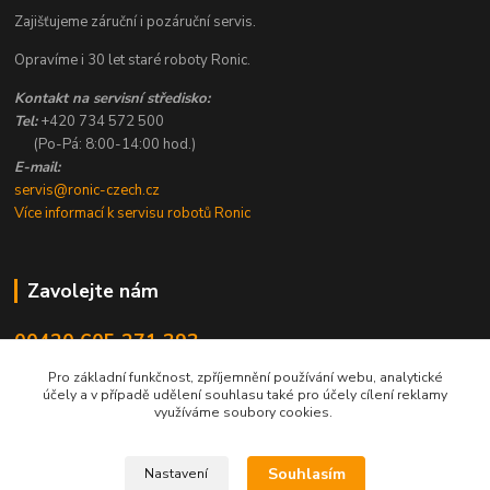
Zajišťujeme záruční i pozáruční servis.
Opravíme i 30 let staré roboty Ronic.
Kontakt na servisní středisko:
Tel:
+420 734 572 500
(Po-Pá: 8:00-14:00 hod.)
E-mail:
servis@ronic-czech.cz
Více informací k servisu robotů Ronic
Zavolejte nám
00420 605 271 393
8:00 - 14:00
Pro základní funkčnost, zpříjemnění používání webu, analytické
účely a v případě udělení souhlasu také pro účely cílení reklamy
info@ronic-czech.cz
využíváme soubory cookies.
Souhlasím
Nastavení