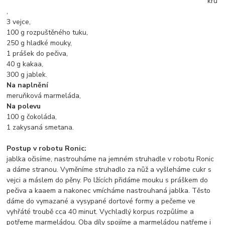
kru
,
3 vejce,
100 g rozpuštěného tuku,
250 g hladké mouky,
1 prášek do pečiva,
40 g kakaa,
300 g jablek.
Na naplnění
meruňková marmeláda,
Na polevu
100 g čokoláda,
1 zakysaná smetana.
Postup v robotu Ronic:
jablka očisíme, nastrouháme na jemném struhadle v robotu Ronic
a dáme stranou. Vyměníme struhadlo za nůž a vyšleháme cukr s
vejci a máslem do pěny.
Po lžících přidáme mouku s práškem do
pečiva a kaaem a nakonec vmícháme nastrouhaná jablka. Těsto
dáme do vymazané a vysypané dortové formy a pečeme ve
vyhřáté troubě cca 40 minut. Vychladlý korpus rozpůlíme a
potřeme marmeládou. Oba díly spojíme a marmeládou natřeme i