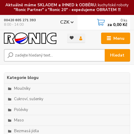
Aktuálně máme SKLADEM a IHNED k ODBĚRU:
kuchyňské roboty
"Ronic Partner"
a
"Ronic 20"
-
expedujeme OBRATEM !!!
0
ks
00420 605 271 393
CZK
za
0,00 Kč
8:00 - 14:00
Menu
Hledat
Kategorie blogu
Moučníky
Cukroví, sušenky
Polévky
Maso
Bezmasá jídla