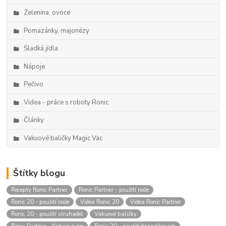
Zelenina, ovoce
Pomazánky, majonézy
Sladká jídla
Nápoje
Pečivo
Videa - práce s roboty Ronic
Články
Vakuové baličky Magic Vac
Štítky blogu
Recepty Ronic Partner
Ronic Partner - použití nože
Ronic 20 - použití nože
Videa Ronic 20
Videa Ronic Partner
Ronic 20 - použití struhadel
Vakuové baličky
Ronic Partner - šlehací zvon
Ronic 20 - použití hranolkovače