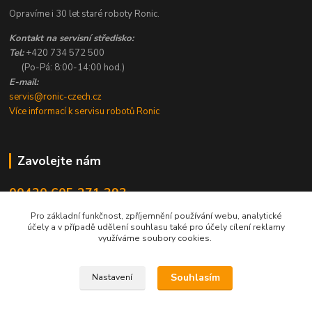
Opravíme i 30 let staré roboty Ronic.
Kontakt na servisní středisko:
Tel:
+420 734 572 500
(Po-Pá: 8:00-14:00 hod.)
E-mail:
servis@ronic-czech.cz
Více informací k servisu robotů Ronic
Zavolejte nám
00420 605 271 393
8:00 - 14:00
Pro základní funkčnost, zpříjemnění používání webu, analytické
účely a v případě udělení souhlasu také pro účely cílení reklamy
info@ronic-czech.cz
využíváme soubory cookies.
Souhlasím
Nastavení