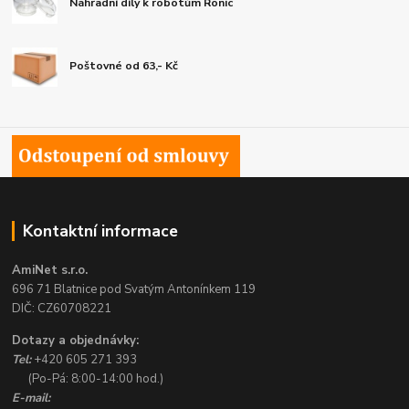
Náhradní díly k robotům Ronic
Poštovné od 63,- Kč
Kontaktní informace
AmiNet s.r.o.
696 71 Blatnice pod Svatým Antonínkem 119
DIČ: CZ60708221
Dotazy a objednávky:
Tel:
+420 605 271 393
(Po-Pá: 8:00-14:00 hod.)
E-mail: