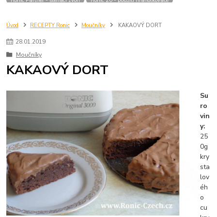
Úvod
RECEPTY Ronic
Moučníky
KAKAOVÝ DORT
28
.
01
.
2019
Moučníky
KAKAOVÝ DORT
Su
ro
vin
y:
25
0g
kry
sta
lov
éh
o
cu