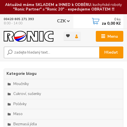
Aktuálně máme SKLADEM a IHNED k ODBĚRU:
kuchyňské roboty
"Ronic Partner"
a
"Ronic 20"
-
expedujeme OBRATEM !!!
0
ks
00420 605 271 393
CZK
za
0,00 Kč
8:00 - 14:00
Menu
Hledat
Kategorie blogu
Moučníky
Cukroví, sušenky
Polévky
Maso
Bezmasá jídla