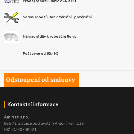
Prodej robotů Ronic v ČR a EU
Servis robotů Ronic záruční i pozáruční
Náhradní díly k robotům Ronic
Poštovné od 63,- Kč
Kontaktní informace
AmiNet s.r.o.
696 71 Blatnice pod Svatým Antonínkem 119
DIČ: CZ60708221