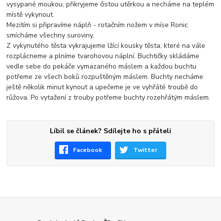
vysypané moukou, přikryjeme čistou utěrkou a necháme na teplém
místě vykynout.
Mezitím si připravíme náplň - rotačním nožem v míse Ronic
smícháme všechny suroviny.
Z vykynutého těsta vykrajujeme lžící kousky těsta, které na vále
rozplácneme a plníme tvarohovou náplní. Buchtičky skládáme
vedle sebe do pekáče vymazaného máslem a každou buchtu
potřeme ze všech boků rozpuštěným máslem. Buchty necháme
ještě několik minut kynout a upečeme je ve vyhřáté troubě do
růžova. Po vytažení z trouby potřeme buchty rozehřátým máslem.
Líbil se článek? Sdílejte ho s přáteli
Facebook
Twitter