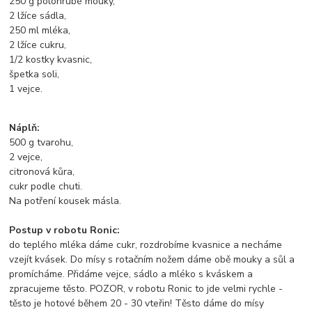
250 g polohrubé mouky,
2 lžíce sádla,
250 ml mléka,
2 lžíce cukru,
1/2 kostky kvasnic,
špetka soli,
1 vejce.
Náplň:
500 g tvarohu,
2 vejce,
citronová kůra,
cukr podle chuti.
Na potření kousek másla.
Postup v robotu Ronic:
do teplého mléka dáme cukr, rozdrobíme kvasnice a necháme
vzejít kvásek. Do mísy s rotačním nožem dáme obě mouky a sůl a
promícháme. Přidáme vejce, sádlo a mléko s kváskem a
zpracujeme těsto. POZOR, v robotu Ronic to jde velmi rychle -
těsto je hotové během 20 - 30 vteřin! Těsto dáme do mísy