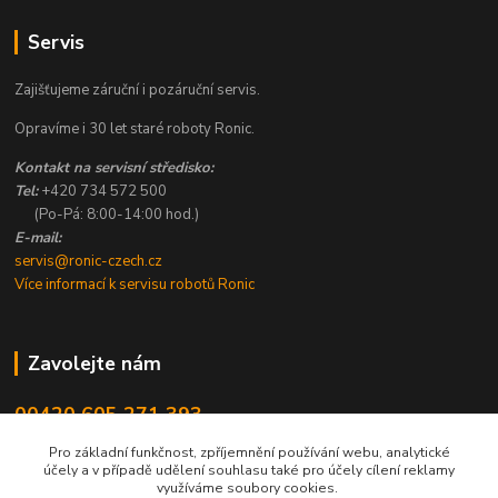
Servis
Zajišťujeme záruční i pozáruční servis.
Opravíme i 30 let staré roboty Ronic.
Kontakt na servisní středisko:
Tel:
+420 734 572 500
(Po-Pá: 8:00-14:00 hod.)
E-mail:
servis@ronic-czech.cz
Více informací k servisu robotů Ronic
Zavolejte nám
00420 605 271 393
8:00 - 14:00
Pro základní funkčnost, zpříjemnění používání webu, analytické
účely a v případě udělení souhlasu také pro účely cílení reklamy
info@ronic-czech.cz
využíváme soubory cookies.