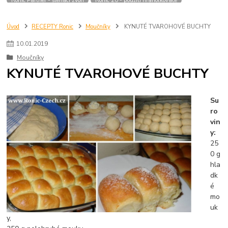
Úvod
RECEPTY Ronic
Moučníky
KYNUTÉ TVAROHOVÉ BUCHTY
10
.
01
.
2019
Moučníky
KYNUTÉ TVAROHOVÉ BUCHTY
Su
ro
vin
y:
25
0 g
hla
dk
é
mo
uk
y,