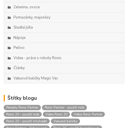
Zelenina, ovoce
Pomazánky, majonézy
Sladká jídla
Nápoje
Pečivo
Videa - práce s roboty Ronic
Články
Vakuové baličky Magic Vac
Štítky blogu
Recepty Ronic Partner
Ronic Partner - použití nože
Ronic 20 - použití nože
Videa Ronic 20
Videa Ronic Partner
Ronic 20 - použití struhadel
Vakuové baličky
Ronic Partner - šlehací zvon
Ronic 20 - použití hranolkovače