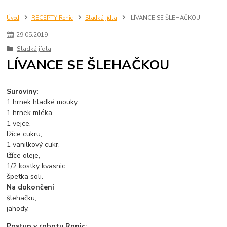
Úvod
RECEPTY Ronic
Sladká jídla
LÍVANCE SE ŠLEHAČKOU
29
.
05
.
2019
Sladká jídla
LÍVANCE SE ŠLEHAČKOU
Suroviny:
1 hrnek hladké mouky,
1 hrnek mléka,
1 vejce,
lžíce cukru,
1 vanilkový cukr,
lžíce oleje,
1/2 kostky kvasnic,
špetka soli.
Na dokončení
šlehačku,
jahody.
Postup v robotu Ronic: