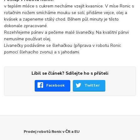
v teplém mléce s cukrem necháme vzejít kvasnice. V míse Ronic s
rotačním nožem smícháme mouku se solí, přidáme vejce, olej a
kvásek a zapeneme stálý chod. Během půl minuty je těsto
dokonale zpracované.
Rozehřejeme pánev a pečeme malé lívanečky. Na kvalitní pánvi
nemusíme používat olej.
Lívanečky podáváme se šlehačkou (připrava v robotu Ronic
pomocí šlehacího zvonu) a s jahodami.
Líbil se článek? Sdílejte ho s přáteli
Facebook
Twitter
Prodej robotů Ronic v ČR a EU