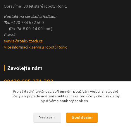
Opravíme i 30 let staré roboty Ronic.
Kontakt na servisní středisko:
Tel:
+420 734 572 500
(Po-Pá: 8:00-14:00 hod.)
E-mail:
servis@ronic-czech.cz
Více informací k servisu robotů Ronic
Zavolejte nám
00420 605 271 393
8:00 - 14:00
Pro základní funkčnost, zpříjemnění používání webu, analytické
účely a v případě udělení souhlasu také pro účely cílení reklamy
info@ronic-czech.cz
využíváme soubory cookies.
Souhlasím
Nastavení