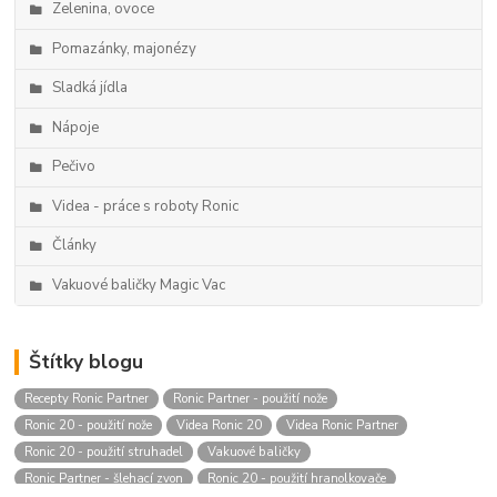
Zelenina, ovoce
Pomazánky, majonézy
Sladká jídla
Nápoje
Pečivo
Videa - práce s roboty Ronic
Články
Vakuové baličky Magic Vac
Štítky blogu
Recepty Ronic Partner
Ronic Partner - použití nože
Ronic 20 - použití nože
Videa Ronic 20
Videa Ronic Partner
Ronic 20 - použití struhadel
Vakuové baličky
Ronic Partner - šlehací zvon
Ronic 20 - použití hranolkovače