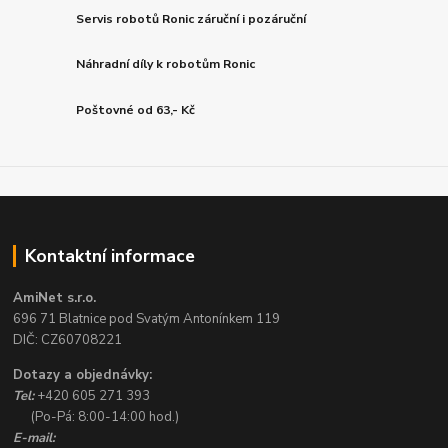
Servis robotů Ronic záruční i pozáruční
Náhradní díly k robotům Ronic
Poštovné od 63,- Kč
Kontaktní informace
AmiNet s.r.o.
696 71 Blatnice pod Svatým Antonínkem 119
DIČ: CZ60708221
Dotazy a objednávky:
Tel:
+420 605 271 393
(Po-Pá: 8:00-14:00 hod.)
E-mail: