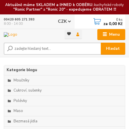
Aktuálně máme SKLADEM a IHNED k ODBĚRU:
kuchyňské roboty
"Ronic Partner"
a
"Ronic 20"
-
expedujeme OBRATEM !!!
0
ks
00420 605 271 393
CZK
za
0,00 Kč
8:00 - 14:00
Menu
Hledat
Kategorie blogu
Moučníky
Cukroví, sušenky
Polévky
Maso
Bezmasá jídla