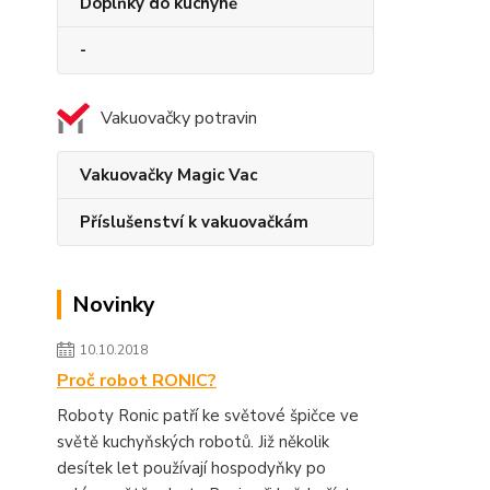
Doplňky do kuchyně
-
Vakuovačky potravin
Vakuovačky Magic Vac
Příslušenství k vakuovačkám
Novinky
10.10.2018
Proč robot RONIC?
Roboty Ronic patří ke světové špičce ve
světě kuchyňských robotů. Již několik
desítek let používají hospodyňky po