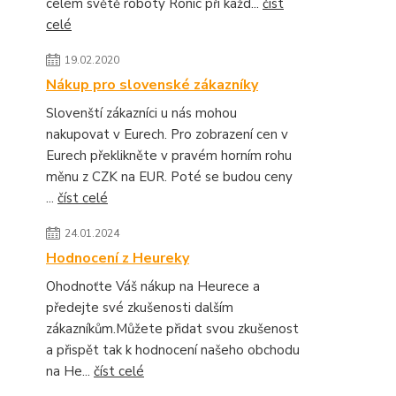
celém světě roboty Ronic při každ...
číst
celé
19.02.2020
Nákup pro slovenské zákazníky
Slovenští zákazníci u nás mohou
nakupovat v Eurech. Pro zobrazení cen v
Eurech překlikněte v pravém horním rohu
měnu z CZK na EUR. Poté se budou ceny
...
číst celé
24.01.2024
Hodnocení z Heureky
Ohodnoťte Váš nákup na Heurece a
předejte své zkušenosti dalším
zákazníkům.Můžete přidat svou zkušenost
a přispět tak k hodnocení našeho obchodu
na He...
číst celé