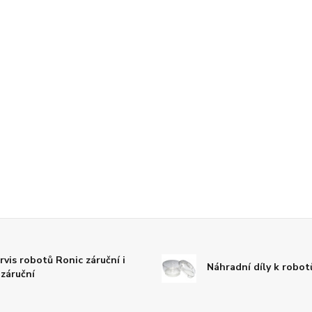
rvis robotů Ronic záruční i
Náhradní díly k robo
záruční