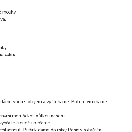
é mouky,
va,
nky,
o cukru,
přidáme vodu s olejem a vyšleháme. Potom vmícháme
lenými meruňakmi půlkou nahoru.
vyhřáté troubě upečeme.
vychladnout. Pudink dáme do mísy Ronic s rotačním