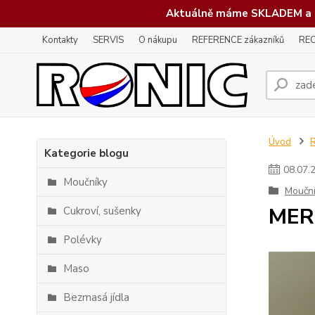
Aktuálně máme SKLADEM a 
Kontakty
SERVIS
O nákupu
REFERENCE zákazníků
REC
Úvod
Kategorie blogu
08
.
07
.
Moučníky
Moučn
MER
Cukroví, sušenky
Polévky
Maso
Bezmasá jídla