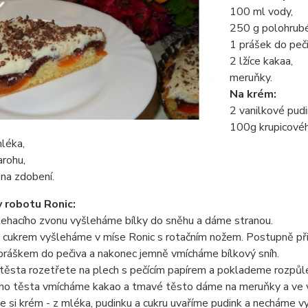
100 ml vody,
250 g polohrub
1 prášek do peči
2 lžíce kakaa,
meruňky.
Na krém:
2 vanilkové pudi
100g krupicovéh
léka,
arohu,
na zdobení.
 robotu Ronic:
lehacího zvonu vyšleháme bílky do sněhu a dáme stranou.
s cukrem vyšleháme v míse Ronic s rotačním nožem. Postupně 
práškem do pečiva a nakonec jemně vmícháme bílkový sníh.
 těsta rozetřete na plech s pečícím papírem a poklademe rozpů
ho těsta vmícháme kakao a tmavé těsto dáme na meruňky a ve 
e si krém - z mléka, pudinku a cukru uvaříme pudink a necháme 