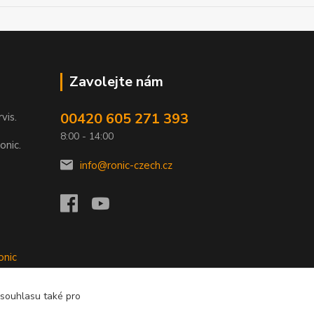
Zavolejte nám
00420 605 271 393
rvis.
8:00 - 14:00
onic.
info@ronic-czech.cz
onic
 souhlasu také pro