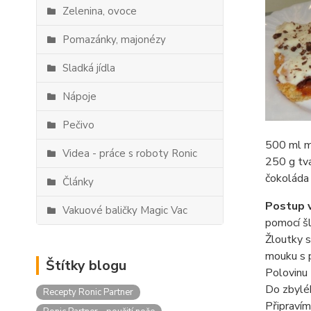
Zelenina, ovoce
Pomazánky, majonézy
Sladká jídla
Nápoje
Pečivo
500 ml m
Videa - práce s roboty Ronic
250 g tv
čokoláda 
Články
Postup v
Vakuové baličky Magic Vac
pomocí š
Žloutky 
mouku s 
Štítky blogu
Polovinu
Do zbylé
Recepty Ronic Partner
Připravím