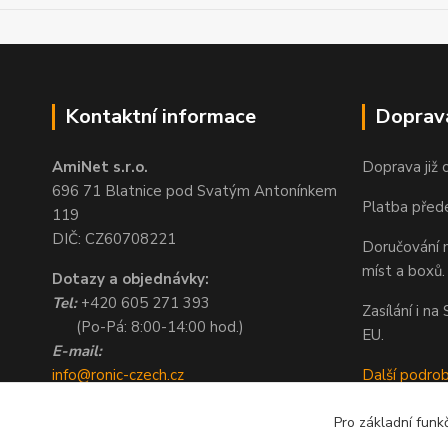
Kontaktní informace
Doprav
AmiNet s.r.o.
Doprava již 
696 71 Blatnice pod Svatým Antonínkem
Platba před
119
DIČ: CZ60708221
Doručování n
míst a boxů.
Dotazy a objednávky:
Tel:
+420 605 271 393
Zasílání i n
(Po-Pá: 8:00-14:00 hod.)
EU.
E-mail:
info@ronic-czech.cz
Další podro
objednavky@ronic-czech.cz
Pro základní funk