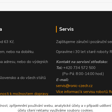
a
Servis
od 63 Kč.
Zajišťujeme záruční i pozáruční se
em, nebo na dobírku.
Opravíme i 30 let staré roboty R
a adresu, nebo do výdejních
Kontakt na servisní středisko:
Tel:
+420 734 572 500
(Po-Pá: 8:00-14:00 hod.)
a Slovensko a do všech států
E-mail:
servis@ronic-czech.cz
Více informací k servisu robotů R
bnosti k možnostem dopravy.
čnost, zpříjemnění používání webu, analytické účely a v případě udělení
účely cílení reklamy využíváme soubory cookies.