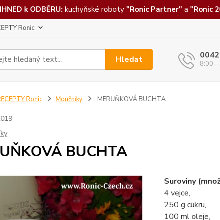
IHNED k ODBĚRU:
kuchyňské roboty
"Ronic Partner"
a
"Ronic 2
EPTY Ronic
0042
Hledat
8:00 -
RECEPTY Ronic
Moučníky
MERUŇKOVÁ BUCHTA
2019
íky
UŇKOVÁ BUCHTA
Suroviny (množ
4 vejce,
250 g cukru,
100 ml oleje,