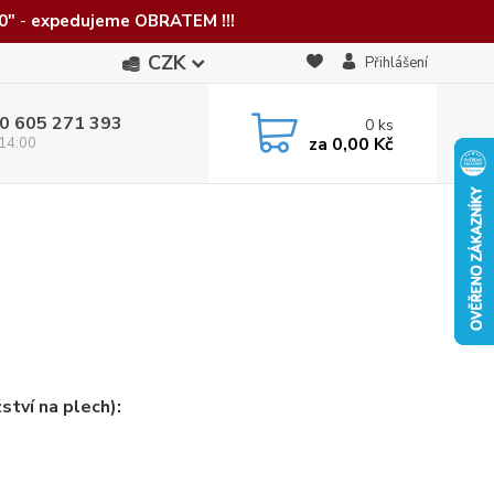
0"
-
expedujeme OBRATEM !!!
CZK
Přihlášení
0 605 271 393
0
ks
za
0,00 Kč
 14:00
ství na plech):