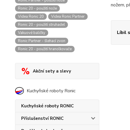
Ronic Partner - použití nože
nožem, p
Ronic 20 - použití nože
Videa Ronic 20
Videa Ronic Partner
Ronic 20 - použití struhadel
Líbil 
Vakuové baličky
Ronic Partner - šlehací zvon
Ronic 20 - použití hranolkovače
Akční sety a slevy
Kuchyňské roboty Ronic
Kuchyňské roboty RONIC
Příslušenství RONIC