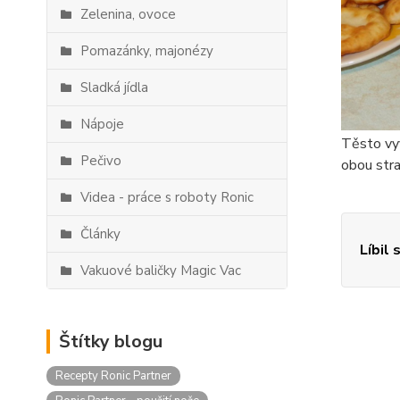
Zelenina, ovoce
Pomazánky, majonézy
Sladká jídla
Nápoje
Těsto vyv
Pečivo
obou str
Videa - práce s roboty Ronic
Články
Líbil 
Vakuové baličky Magic Vac
Štítky blogu
Recepty Ronic Partner