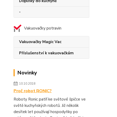
Doplňky do kuchyně
-
Vakuovačky potravin
Vakuovačky Magic Vac
Příslušenství k vakuovačkám
Novinky
10.10.2018
Proč robot RONIC?
Roboty Ronic patří ke světové špičce ve
světě kuchyňských robotů. Již několik
desítek let používají hospodyňky po