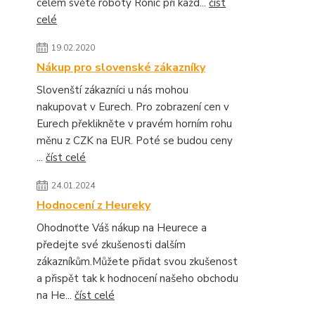
celém světě roboty Ronic při každ...
číst
celé
19.02.2020
Nákup pro slovenské zákazníky
Slovenští zákazníci u nás mohou
nakupovat v Eurech. Pro zobrazení cen v
Eurech překlikněte v pravém horním rohu
měnu z CZK na EUR. Poté se budou ceny
...
číst celé
24.01.2024
Hodnocení z Heureky
Ohodnoťte Váš nákup na Heurece a
předejte své zkušenosti dalším
zákazníkům.Můžete přidat svou zkušenost
a přispět tak k hodnocení našeho obchodu
na He...
číst celé