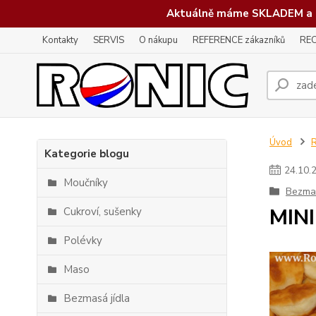
Aktuálně máme SKLADEM a 
Kontakty
SERVIS
O nákupu
REFERENCE zákazníků
REC
Úvod
Kategorie blogu
24
.
10
.
Moučníky
Bezmas
MIN
Cukroví, sušenky
Polévky
Maso
Bezmasá jídla