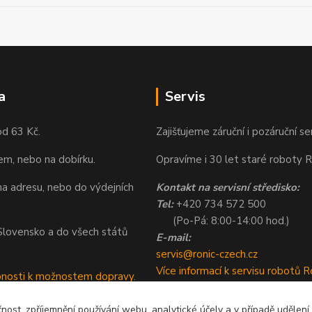
a
Servis
od 63 Kč.
Zajišťujeme záruční i pozáruční se
em, nebo na dobírku.
Opravíme i 30 let staré roboty R
a adresu, nebo do výdejních
Kontakt na servisní středisko:
Tel:
+420 734 572 500
(Po-Pá: 8:00-14:00 hod.)
a Slovensko a do všech států
E-mail:
servis@ronic-czech.cz
Více informací k servisu robotů R
bnosti k možnostem dopravy.
čnost, zpříjemnění používání webu, analytické účely a v případě udělení