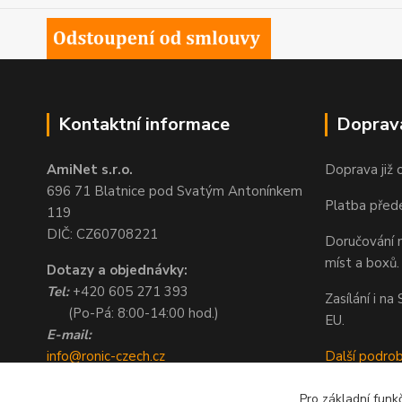
Kontaktní informace
Doprav
AmiNet s.r.o.
Doprava již 
696 71 Blatnice pod Svatým Antonínkem
Platba před
119
DIČ: CZ60708221
Doručování n
míst a boxů.
Dotazy a objednávky:
Tel:
+420 605 271 393
Zasílání i n
(Po-Pá: 8:00-14:00 hod.)
EU.
E-mail:
info@ronic-czech.cz
Další podro
objednavky@ronic-czech.cz
Pro základní funk