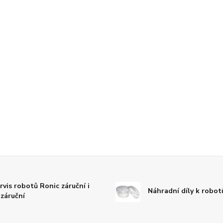
rvis robotů Ronic záruční i
Náhradní díly k robo
záruční