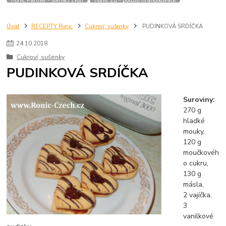
Úvod
RECEPTY Ronic
Cukroví, sušenky
PUDINKOVÁ SRDÍČKA
24
.
10
.
2018
Cukroví, sušenky
PUDINKOVÁ SRDÍČKA
Suroviny:
270 g
hladké
mouky,
120 g
moučkovéh
o cukru,
130 g
másla,
2 vajíčka,
3
vanilkové