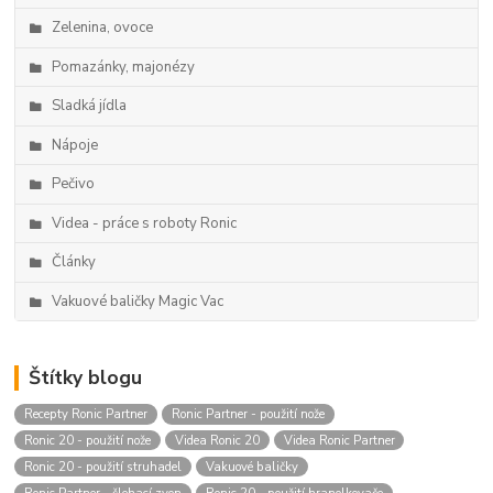
Zelenina, ovoce
Pomazánky, majonézy
Sladká jídla
Nápoje
Pečivo
Videa - práce s roboty Ronic
Články
Vakuové baličky Magic Vac
Štítky blogu
Recepty Ronic Partner
Ronic Partner - použití nože
Ronic 20 - použití nože
Videa Ronic 20
Videa Ronic Partner
Ronic 20 - použití struhadel
Vakuové baličky
Ronic Partner - šlehací zvon
Ronic 20 - použití hranolkovače