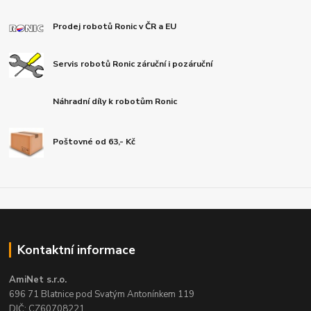
Prodej robotů Ronic v ČR a EU
Servis robotů Ronic záruční i pozáruční
Náhradní díly k robotům Ronic
Poštovné od 63,- Kč
Kontaktní informace
AmiNet s.r.o.
696 71 Blatnice pod Svatým Antonínkem 119
DIČ: CZ60708221