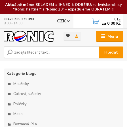
Aktuálně máme SKLADEM a IHNED k ODBĚRU:
kuchyňské roboty
"Ronic Partner"
a
"Ronic 20"
-
expedujeme OBRATEM !!!
0
ks
00420 605 271 393
CZK
za
0,00 Kč
8:00 - 14:00
Menu
Hledat
Kategorie blogu
Moučníky
Cukroví, sušenky
Polévky
Maso
Bezmasá jídla