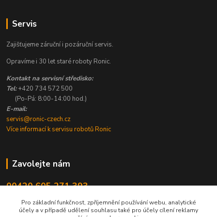
Servis
Zajišťujeme záruční i pozáruční servis.
Opravíme i 30 let staré roboty Ronic.
Kontakt na servisní středisko:
Tel:
+420 734 572 500
(Po-Pá: 8:00-14:00 hod.)
E-mail:
servis@ronic-czech.cz
Více informací k servisu robotů Ronic
Zavolejte nám
00420 605 271 393
8:00 - 14:00
Pro základní funkčnost, zpříjemnění používání webu, analytické
účely a v případě udělení souhlasu také pro účely cílení reklamy
info@ronic-czech.cz