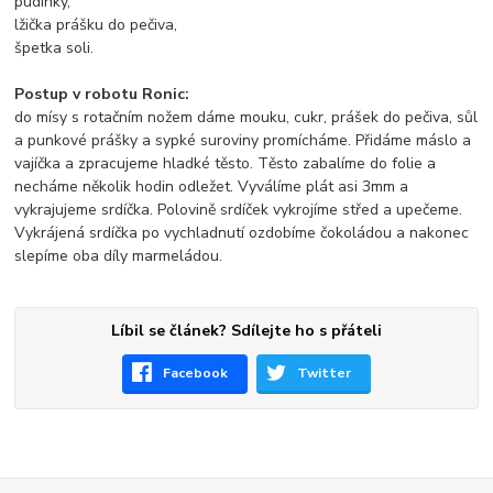
pudinky,
lžička prášku do pečiva,
špetka soli.
Postup v robotu Ronic:
do mísy s rotačním nožem dáme mouku, cukr, prášek do pečiva, sůl
a punkové prášky a sypké suroviny promícháme. Přidáme máslo a
vajíčka a zpracujeme hladké těsto. Těsto zabalíme do folie a
necháme několik hodin odležet. Vyválíme plát asi 3mm a
vykrajujeme srdíčka. Polovině srdíček vykrojíme střed a upečeme.
Vykrájená srdíčka po vychladnutí ozdobíme čokoládou a nakonec
slepíme oba díly marmeládou.
Líbil se článek? Sdílejte ho s přáteli
Facebook
Twitter