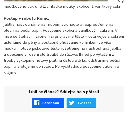
0 g
moučkového cukru, 6 lžic hladké mouky, skořice, 1 vanilkový cukr.
Postup v robotu Ronic:
jablka nastrouháme na hrubém struhadle a rozprostřeme na
plech na pečící papír. Posypeme skořicí a vanilkovým cukrem. V
míse se šlehacím zvonem si připravíme těsto – celá vejce s cukrem
ušleháme do pěny a postupně přidáváme komínkem ve víku
mouku. Hotové piškotové těsto rozetřeme na nastrouhaná jablka
a upečeme v rozehřáté troubě do růžova. Ihned po vytažení z
trouby vyklopíme hotový plát na čistou utěrku, odstraníme pečící
papír a srolujeme do rolády. Po vychladnutí posypeme cukrem a
krájíme.
Líbil se článek? Sdílejte ho s přáteli
Facebook
Twitter