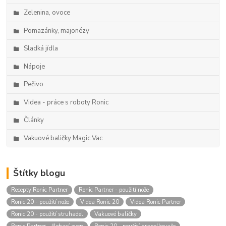
Zelenina, ovoce
Pomazánky, majonézy
Sladká jídla
Nápoje
Pečivo
Videa - práce s roboty Ronic
Články
Vakuové baličky Magic Vac
Štítky blogu
Recepty Ronic Partner
Ronic Partner - použití nože
Ronic 20 - použití nože
Videa Ronic 20
Videa Ronic Partner
Ronic 20 - použití struhadel
Vakuové baličky
Ronic Partner - šlehací zvon
Ronic 20 - použití hranolkovače