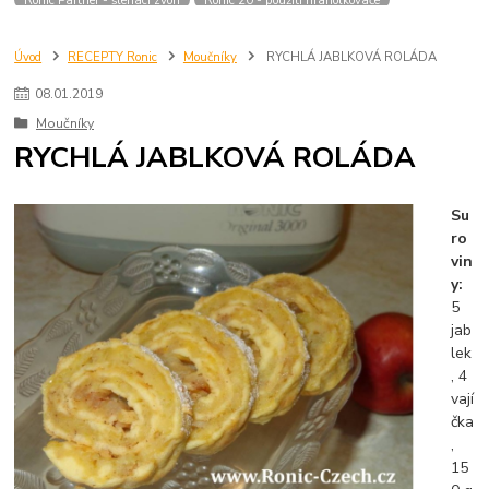
Úvod
RECEPTY Ronic
Moučníky
RYCHLÁ JABLKOVÁ ROLÁDA
08
.
01
.
2019
Moučníky
RYCHLÁ JABLKOVÁ ROLÁDA
Su
ro
vin
y:
5
jab
lek
, 4
vají
čka
,
15