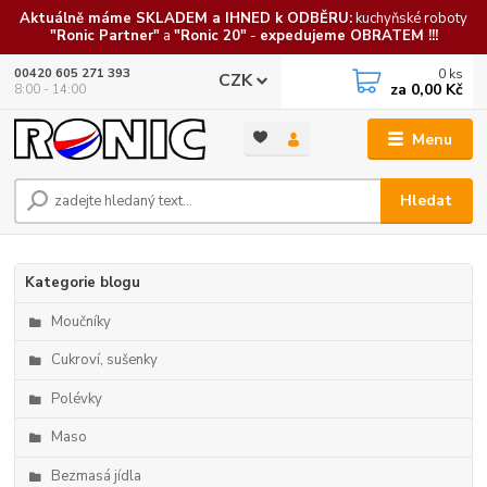
Aktuálně máme SKLADEM a IHNED k ODBĚRU:
kuchyňské roboty
"Ronic Partner"
a
"Ronic 20"
-
expedujeme OBRATEM !!!
0
ks
00420 605 271 393
CZK
za
0,00 Kč
8:00 - 14:00
Menu
Hledat
Kategorie blogu
Moučníky
Cukroví, sušenky
Polévky
Maso
Bezmasá jídla