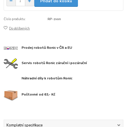
Přidat do košíku
Číslo produktu:
RP-zvon
Do oblíbených
Prodej robotů Ronic v ČR a EU
Servis robotů Ronic záruční i pozáruční
Náhradní díly k robotům Ronic
Poštovné od 63,- Kč
Kompletní specifikace