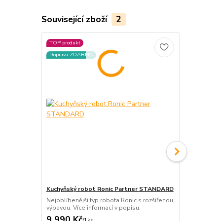
Související zboží
2
TOP produkt
TOP produkt
Doprava ZDARMA
Doprava ZD
Kuchyňský robot Ronic Partner STANDARD
Kuchyňský r
Nejoblíbenější typ robota Ronic s rozšířenou
Nejoblíbeněj
výbavou. Více informací v popisu.
balení. Více 
9 990 Kč
7 990 Kč
/
1ks