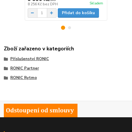
Skladem
8 256 Kč
bez DPH
6 603 Kč
bez
Přidat do košíku
Zboží zařazeno v kategoriích
Příslušenství RONIC
RONIC Partner
RONIC Rytmo