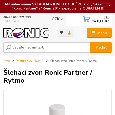
Aktuálně máme SKLADEM a IHNED k ODBĚRU:
kuchyňské roboty
"Ronic Partner"
a
"Ronic 20"
-
expedujeme OBRATEM !!!
0
ks
00420 605 271 393
CZK
za
0,00 Kč
8:00 - 14:00
Menu
Hledat
Úvod
Příslušenství RONIC
Šlehací zvon Ronic Partner / Rytmo
Šlehací zvon Ronic Partner /
Rytmo