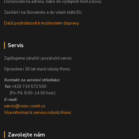
Doručování na adresu, nebo do výdejních míst a boxů.
Zasílání i na Slovensko a do všech států EU.
Další podrobnosti k možnostem dopravy.
Servis
Zajišťujeme záruční i pozáruční servis.
Opravíme i 30 let staré roboty Ronic.
Kontakt na servisní středisko:
Tel:
+420 734 572 500
(Po-Pá: 8:00-14:00 hod.)
E-mail:
servis@ronic-czech.cz
Více informací k servisu robotů Ronic
Zavolejte nám