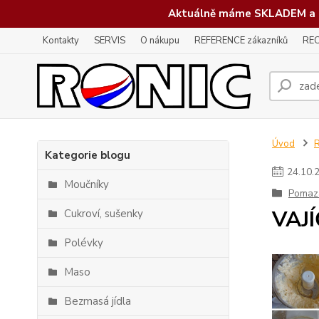
Aktuálně máme SKLADEM a 
Kontakty
SERVIS
O nákupu
REFERENCE zákazníků
REC
Úvod
Kategorie blogu
24
.
10
.
Moučníky
Pomaz
VAJ
Cukroví, sušenky
Polévky
Maso
Bezmasá jídla