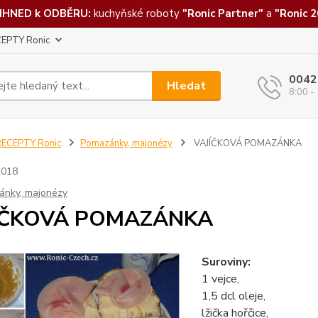
IHNED k ODBĚRU:
kuchyňské roboty
"Ronic Partner"
a
"Ronic 2
EPTY Ronic
0042
Hledat
8:00 -
RECEPTY Ronic
Pomazánky, majonézy
VAJÍČKOVÁ POMAZÁNKA
2018
ánky, majonézy
ÍČKOVÁ POMAZÁNKA
Suroviny:
1 vejce,
1,5 dcl oleje,
lžička hořčice,