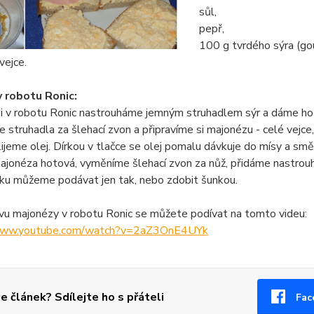
sůl,
pepř,
100 g tvrdého sýra (go
vejce.
 robotu Ronic:
si v robotu Ronic nastrouháme jemným struhadlem sýr a dáme ho
struhadla za šlehací zvon a připravíme si majonézu - celé vejce
lijeme olej. Dírkou v tlačce se olej pomalu dávkuje do mísy a s
ajonéza hotová, vyměníme šlehací zvon za nůž, přidáme nastrouh
u můžeme podávat jen tak, nebo zdobit šunkou.
vu majonézy v robotu Ronic se můžete podívat na tomto videu:
www.youtube.com/
watch?v=2aZ3OnE4UYk
se článek? Sdílejte ho s přáteli
Fac