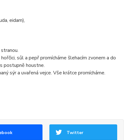
uda, eidam),
 stranou.
, hořčici, sůl a pepř promícháme šlehacím zvonem a do
měs postupně houstne.
aný sýr a uvařená vejce. Vše krátce promícháme.
ebook
Twitter