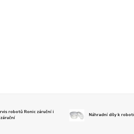
rvis robotů Ronic záruční i
Náhradní díly k robo
záruční