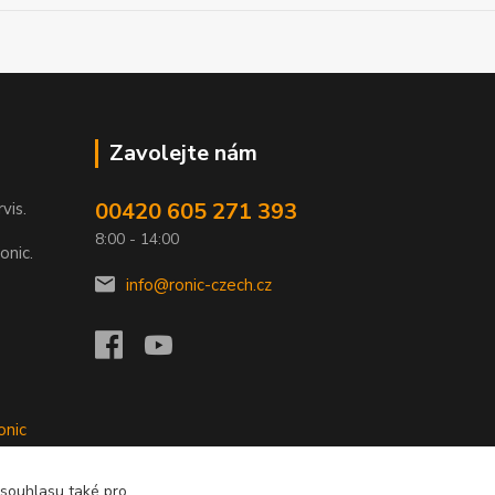
Zavolejte nám
00420 605 271 393
rvis.
8:00 - 14:00
onic.
info@ronic-czech.cz
onic
 souhlasu také pro