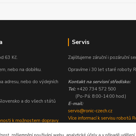
a
Servis
od 63 Kč.
Zajišťujeme záruční i pozáruční se
em, nebo na dobírku.
Opravíme i 30 let staré roboty R
a adresu, nebo do výdejních
Kontakt na servisní středisko:
Tel:
+420 734 572 500
(Po-Pá: 8:00-14:00 hod.)
a Slovensko a do všech států
E-mail:
servis@ronic-czech.cz
Více informací k servisu robotů R
bnosti k možnostem dopravy.
čnost, zpříjemnění používání webu, analytické účely a v případě udělení