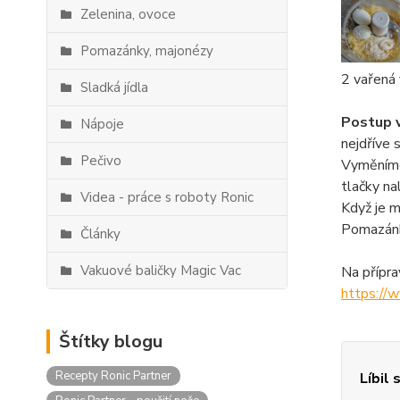
Zelenina, ovoce
Pomazánky, majonézy
2 vařená 
Sladká jídla
Postup v
Nápoje
nejdříve 
Pečivo
Vyměníme 
tlačky na
Videa - práce s roboty Ronic
Když je m
Pomazánk
Články
Vakuové baličky Magic Vac
Na přípra
https://
Štítky blogu
Recepty Ronic Partner
Líbil 