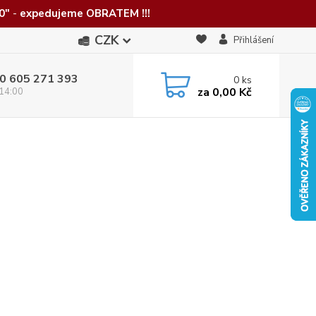
0"
-
expedujeme OBRATEM !!!
CZK
Přihlášení
0 605 271 393
0
ks
za
0,00 Kč
 14:00