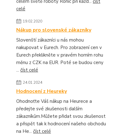
celém světě roboty Ronic při každ...
číst
celé
19.02.2020
Nákup pro slovenské zákazníky
Slovenští zákazníci u nás mohou
nakupovat v Eurech. Pro zobrazení cen v
Eurech překlikněte v pravém horním rohu
měnu z CZK na EUR. Poté se budou ceny
...
číst celé
24.01.2024
Hodnocení z Heureky
Ohodnoťte Váš nákup na Heurece a
předejte své zkušenosti dalším
zákazníkům.Můžete přidat svou zkušenost
a přispět tak k hodnocení našeho obchodu
na He...
číst celé