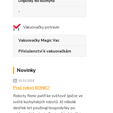
Doplňky do kuchyně
-
Vakuovačky potravin
Vakuovačky Magic Vac
Příslušenství k vakuovačkám
Novinky
10.10.2018
Proč robot RONIC?
Roboty Ronic patří ke světové špičce ve
světě kuchyňských robotů. Již několik
desítek let používají hospodyňky po