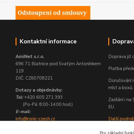
Kontaktní informace
Doprav
AmiNet s.r.o.
Doprava již 
696 71 Blatnice pod Svatým Antonínkem
Platba před
119
DIČ: CZ60708221
Doručování n
míst a boxů.
Dotazy a objednávky:
Tel:
+420 605 271 393
Zasílání i n
(Po-Pá: 8:00-14:00 hod.)
EU.
E-mail:
info@ronic-czech.cz
Další podro
objednavky@ronic-czech.cz
Pro základní funk