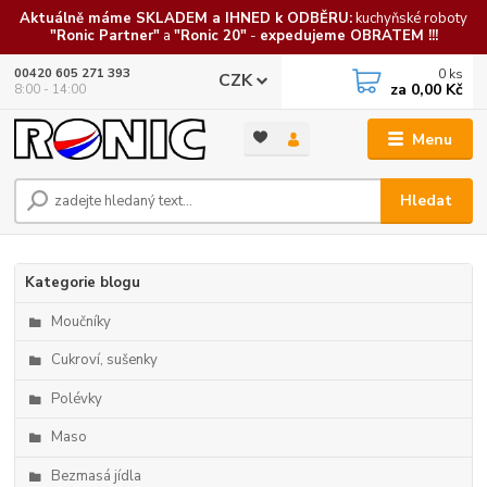
Aktuálně máme SKLADEM a IHNED k ODBĚRU:
kuchyňské roboty
"Ronic Partner"
a
"Ronic 20"
-
expedujeme OBRATEM !!!
0
ks
00420 605 271 393
CZK
za
0,00 Kč
8:00 - 14:00
Menu
Hledat
Kategorie blogu
Moučníky
Cukroví, sušenky
Polévky
Maso
Bezmasá jídla