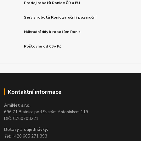
Prodej robotů Ronic v ČR a EU
Servis robotů Ronic záruční i pozáruční
Náhradní díly k robotům Ronic
Poštovné od 63,- Kč
Kontaktní informace
AmiNet s.r.o.
696 71 Blatnice pod Svatým Antonínkem 119
DIČ: CZ60708221
Dotazy a objednávky:
Tel:
+420 605 271 393