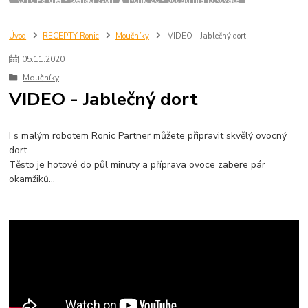
Úvod
RECEPTY Ronic
Moučníky
VIDEO - Jablečný dort
05
.
11
.
2020
Moučníky
VIDEO - Jablečný dort
I s malým robotem Ronic Partner můžete připravit skvělý ovocný
dort.
Těsto je hotové do půl minuty a příprava ovoce zabere pár
okamžiků...