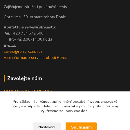
Zajišťujeme záruční i pozáruční servis.
Opravíme i 30 let staré roboty Ronic.
Kontakt na servisní středisko:
Tel:
+420 734 572 500
(Po-Pá: 8:00-14:00 hod.)
E-mail:
servis@ronic-czech.cz
Více informací k servisu robotů Ronic
Zavolejte nám
00420 605 271 393
8:00 - 14:00
Pro základní funkčnost, zpříjemnění používání webu, analytické
účely a v případě udělení souhlasu také pro účely cílení reklamy
info@ronic-czech.cz
využíváme soubory cookies.
Souhlasím
Nastavení