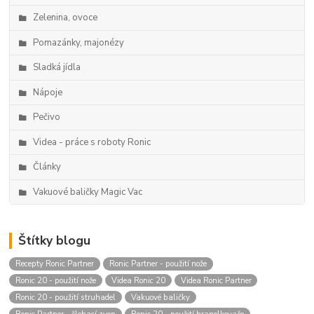
Zelenina, ovoce
Pomazánky, majonézy
Sladká jídla
Nápoje
Pečivo
Videa - práce s roboty Ronic
Články
Vakuové baličky Magic Vac
Štítky blogu
Recepty Ronic Partner
Ronic Partner - použití nože
Ronic 20 - použití nože
Videa Ronic 20
Videa Ronic Partner
Ronic 20 - použití struhadel
Vakuové baličky
Ronic Partner - šlehací zvon
Ronic 20 - použití hranolkovače