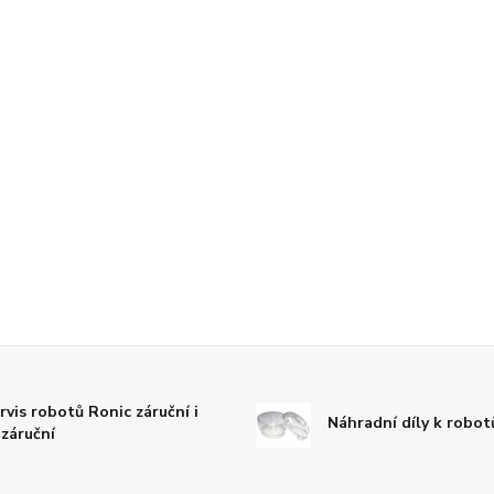
rvis robotů Ronic záruční i
Náhradní díly k robo
záruční