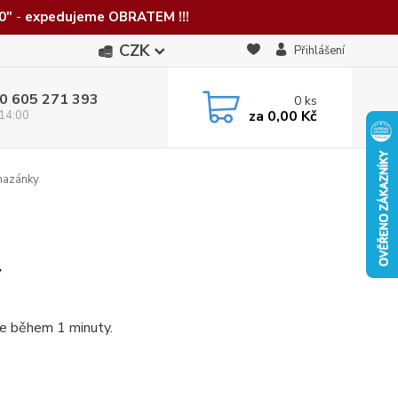
0"
-
expedujeme OBRATEM !!!
CZK
Přihlášení
0 605 271 393
0
ks
za
0,00 Kč
 14:00
mazánky
y
te během 1 minuty.