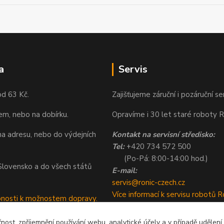
a
Servis
od 63 Kč.
Zajišťujeme záruční i pozáruční se
em, nebo na dobírku.
Opravíme i 30 let staré roboty R
a adresu, nebo do výdejních
Kontakt na servisní středisko:
Tel:
+420 734 572 500
(Po-Pá: 8:00-14:00 hod.)
a Slovensko a do všech států
E-mail:
servis@ronic-czech.cz
Více informací k servisu robotů R
bnosti k možnostem dopravy.
čnost, zpříjemnění používání webu, analytické účely a v případě udělení