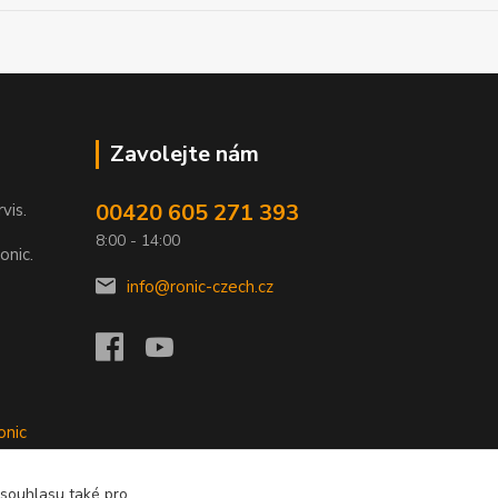
Zavolejte nám
00420 605 271 393
rvis.
8:00 - 14:00
onic.
info@ronic-czech.cz
onic
 souhlasu také pro