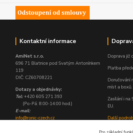
Kontaktní informace
Doprav
AmiNet s.r.o.
Doprava již 
696 71 Blatnice pod Svatým Antonínkem
Platba před
119
DIČ: CZ60708221
Doručování n
míst a boxů.
Dotazy a objednávky:
Tel:
+420 605 271 393
Zasílání i n
(Po-Pá: 8:00-14:00 hod.)
EU.
E-mail:
info@ronic-czech.cz
Další podro
objednavky@ronic-czech.cz
Pro základní funk