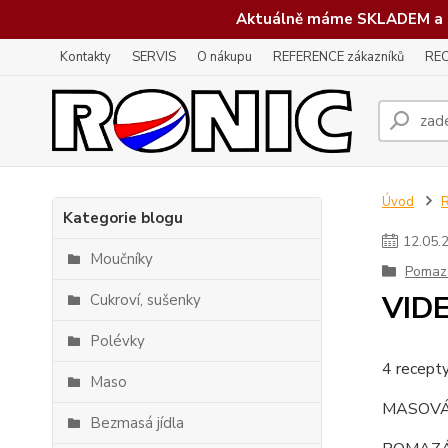
Aktuálně máme SKLADEM a 
Kontakty
SERVIS
O nákupu
REFERENCE zákazníků
REC
Úvod
Kategorie blogu
12
.
05
.
Moučníky
Pomaz
VIDE
Cukroví, sušenky
Polévky
4 recepty
Maso
MASOV
Bezmasá jídla