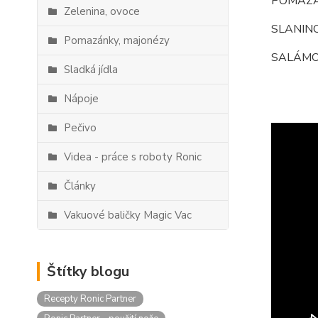
POMAZÁ
Zelenina, ovoce
SLANIN
Pomazánky, majonézy
SALÁM
Sladká jídla
Nápoje
Pečivo
Videa - práce s roboty Ronic
Články
Vakuové baličky Magic Vac
Štítky blogu
Recepty Ronic Partner