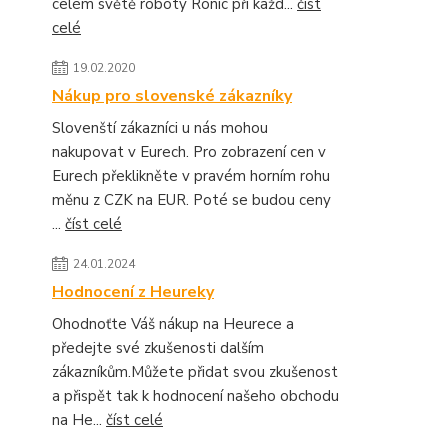
celém světě roboty Ronic při každ...
číst
celé
19.02.2020
Nákup pro slovenské zákazníky
Slovenští zákazníci u nás mohou
nakupovat v Eurech. Pro zobrazení cen v
Eurech překlikněte v pravém horním rohu
měnu z CZK na EUR. Poté se budou ceny
...
číst celé
24.01.2024
Hodnocení z Heureky
Ohodnoťte Váš nákup na Heurece a
předejte své zkušenosti dalším
zákazníkům.Můžete přidat svou zkušenost
a přispět tak k hodnocení našeho obchodu
na He...
číst celé