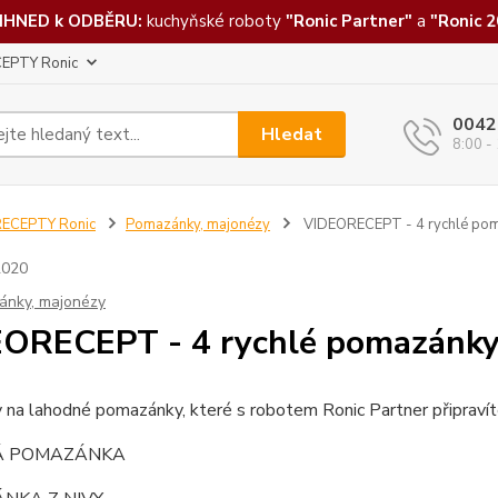
IHNED k ODBĚRU:
kuchyňské roboty
"Ronic Partner"
a
"Ronic 2
EPTY Ronic
0042
Hledat
8:00 -
RECEPTY Ronic
Pomazánky, majonézy
VIDEORECEPT - 4 rychlé po
2020
ánky, majonézy
ORECEPT - 4 rychlé pomazánk
 na lahodné pomazánky, které s robotem Ronic Partner připraví
Á POMAZÁNKA