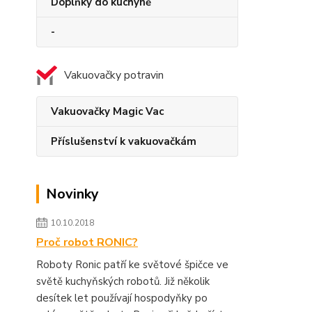
Doplňky do kuchyně
-
Vakuovačky potravin
Vakuovačky Magic Vac
Příslušenství k vakuovačkám
Novinky
10.10.2018
Proč robot RONIC?
Roboty Ronic patří ke světové špičce ve
světě kuchyňských robotů. Již několik
desítek let používají hospodyňky po