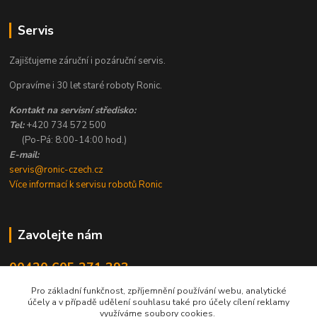
Servis
Zajišťujeme záruční i pozáruční servis.
Opravíme i 30 let staré roboty Ronic.
Kontakt na servisní středisko:
Tel:
+420 734 572 500
(Po-Pá: 8:00-14:00 hod.)
E-mail:
servis@ronic-czech.cz
Více informací k servisu robotů Ronic
Zavolejte nám
00420 605 271 393
8:00 - 14:00
Pro základní funkčnost, zpříjemnění používání webu, analytické
účely a v případě udělení souhlasu také pro účely cílení reklamy
info@ronic-czech.cz
využíváme soubory cookies.