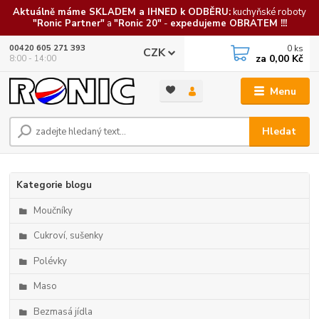
Aktuálně máme SKLADEM a IHNED k ODBĚRU:
kuchyňské roboty
"Ronic Partner"
a
"Ronic 20"
-
expedujeme OBRATEM !!!
0
ks
00420 605 271 393
CZK
za
0,00 Kč
8:00 - 14:00
Menu
Hledat
Kategorie blogu
Moučníky
Cukroví, sušenky
Polévky
Maso
Bezmasá jídla