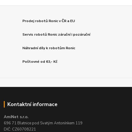
Prodej robotů Ronic v ČR a EU
Servis robotů Ronic záruční i pozáruční
Náhradní díly k robotům Ronic
Poštovné od 63,- Kč
Kontaktní informace
AmiNet s.r.o.
696 71 Blatnice pod Svatým Antonínkem 119
DIČ: CZ60708221