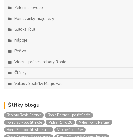
Zelenina, ovoce
Pomazánky, majonézy
Sladká jídla
Nápoje
Pečivo
Videa - práce s roboty Ronic
Články
Vakuové baličky Magic Vac
Štítky blogu
Recepty Ronic Partner
Ronic Partner - použití nože
Ronic 20 - použití nože
Videa Ronic 20
Videa Ronic Partner
Ronic 20 - použití struhadel
Vakuové baličky
Ronic Partner - šlehací zvon
Ronic 20 - použití hranolkovače