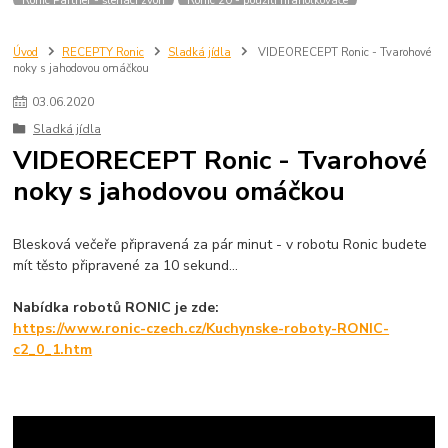
Úvod
RECEPTY Ronic
Sladká jídla
VIDEORECEPT Ronic - Tvarohové
noky s jahodovou omáčkou
03
.
06
.
2020
Sladká jídla
VIDEORECEPT Ronic - Tvarohové
noky s jahodovou omáčkou
Blesková večeře připravená za pár minut - v robotu Ronic budete
mít těsto připravené za 10 sekund...
Nabídka robotů RONIC je zde:
https://www.ronic-czech.cz/Kuchynske-roboty-RONIC-
c2_0_1.htm