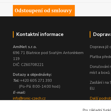
Kontaktní informace
Doprav
AmiNet s.r.o.
Doprava již 
696 71 Blatnice pod Svatým Antonínkem
Platba před
119
DIČ: CZ60708221
Doručování n
míst a boxů.
Dotazy a objednávky:
Tel:
+420 605 271 393
Zasílání i n
(Po-Pá: 8:00-14:00 hod.)
EU.
E-mail:
info@ronic-czech.cz
Další podro
objednavky@ronic-czech.cz
Pro základní funk