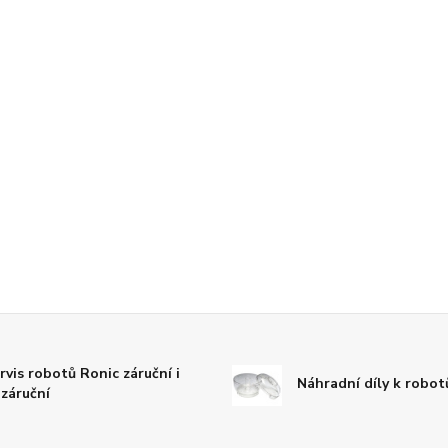
rvis robotů Ronic záruční i
Náhradní díly k robo
záruční