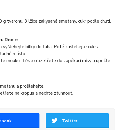
 g tvarohu, 3 lžíce zakysané smetany, cukr podle chuti,
u Ronic:
 vyšlehejte bílky do tuha. Poté zašlehejte cukr a
hladné máslo.
te mouku. Těsto rozetřete do zapékací mísy a upečte
smetanu a prošlehejte.
zetřete na kropus a nechte ztuhnout.
ebook
Twitter