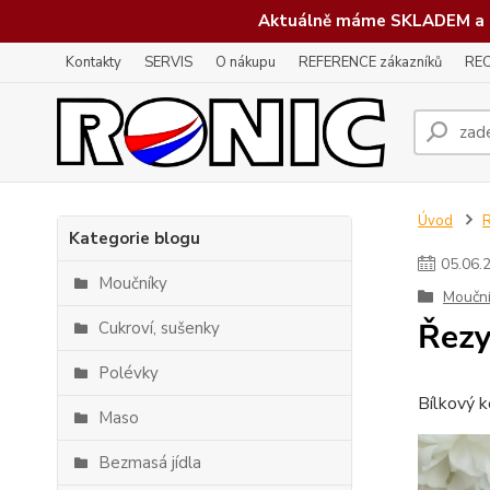
Aktuálně máme SKLADEM a 
Kontakty
SERVIS
O nákupu
REFERENCE zákazníků
REC
Úvod
Kategorie blogu
05
.
06
.
Moučníky
Moučn
Řezy
Cukroví, sušenky
Polévky
Bílkový k
Maso
Bezmasá jídla