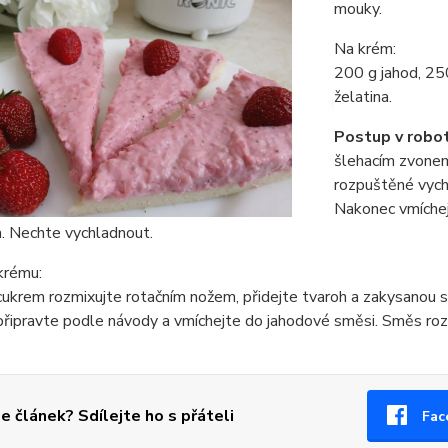
mouky.
Na krém:
200 g jahod, 250
želatina.
Postup v robot
šlehacím zvonem
rozpuštěné vyc
Nakonec vmíchej
a. Nechte vychladnout.
 krému:
cukrem rozmixujte rotačním nožem, přidejte tvaroh a zakysanou 
připravte podle návody a vmíchejte do jahodové směsi. Směs ro
se článek? Sdílejte ho s přáteli
Fac