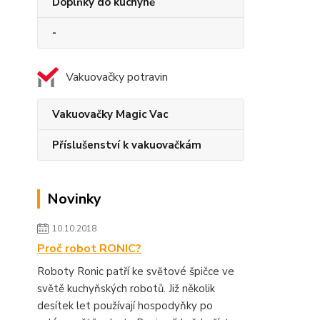
Doplňky do kuchyně
-
Vakuovačky potravin
Vakuovačky Magic Vac
Příslušenství k vakuovačkám
Novinky
10.10.2018
Proč robot RONIC?
Roboty Ronic patří ke světové špičce ve
světě kuchyňských robotů. Již několik
desítek let používají hospodyňky po