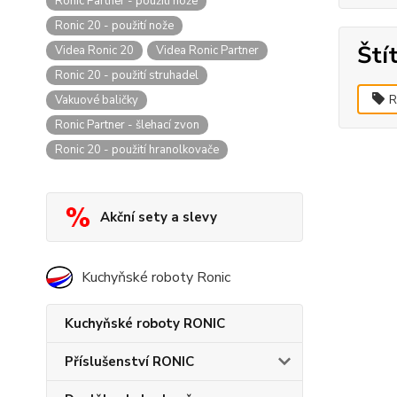
Ronic Partner - použití nože
Ronic 20 - použití nože
Ští
Videa Ronic 20
Videa Ronic Partner
Ronic 20 - použití struhadel
R
Vakuové baličky
Ronic Partner - šlehací zvon
Ronic 20 - použití hranolkovače
Akční sety a slevy
Kuchyňské roboty Ronic
Kuchyňské roboty RONIC
Příslušenství RONIC