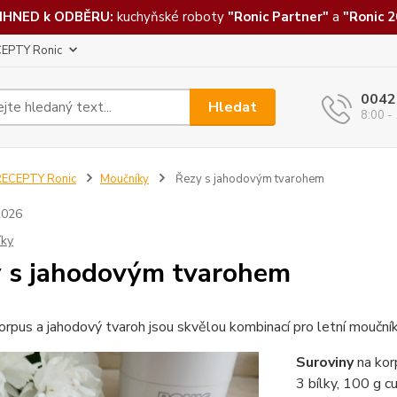
IHNED k ODBĚRU:
kuchyňské roboty
"Ronic Partner"
a
"Ronic 2
EPTY Ronic
0042
Hledat
8:00 -
RECEPTY Ronic
Moučníky
Řezy s jahodovým tvarohem
2026
íky
 s jahodovým tvarohem
orpus a jahodový tvaroh jsou skvělou kombinací pro letní moučník
Suroviny
na kor
3 bílky, 100 g 