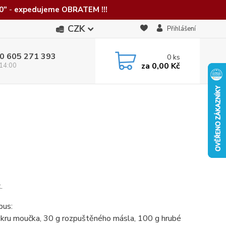
0"
-
expedujeme OBRATEM !!!
CZK
Přihlášení
0 605 271 393
0
ks
za
0,00 Kč
 14:00
.
pus:
cukru moučka, 30 g rozpuštěného másla, 100 g hrubé