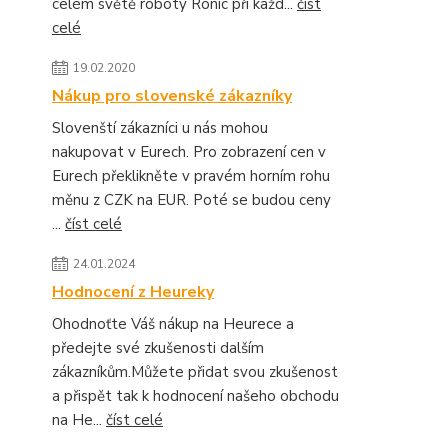
celém světě roboty Ronic při každ...
číst
celé
19.02.2020
Nákup pro slovenské zákazníky
Slovenští zákazníci u nás mohou
nakupovat v Eurech. Pro zobrazení cen v
Eurech překlikněte v pravém horním rohu
měnu z CZK na EUR. Poté se budou ceny
...
číst celé
24.01.2024
Hodnocení z Heureky
Ohodnoťte Váš nákup na Heurece a
předejte své zkušenosti dalším
zákazníkům.Můžete přidat svou zkušenost
a přispět tak k hodnocení našeho obchodu
na He...
číst celé