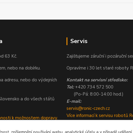
a
Servis
od 63 Kč.
Zajišťujeme záruční i pozáruční se
em, nebo na dobírku.
Opravíme i 30 let staré roboty R
a adresu, nebo do výdejních
Kontakt na servisní středisko:
Tel:
+420 734 572 500
(Po-Pá: 8:00-14:00 hod.)
a Slovensko a do všech států
E-mail:
servis@ronic-czech.cz
Více informací k servisu robotů R
bnosti k možnostem dopravy.
čnost, zpříjemnění používání webu, analytické účely a v případě udělení