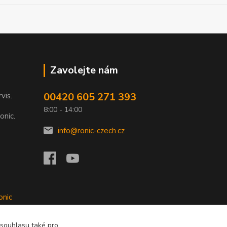
Zavolejte nám
00420 605 271 393
rvis.
8:00 - 14:00
onic.
info@ronic-czech.cz
onic
 souhlasu také pro