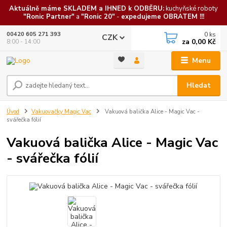
Aktuálně máme SKLADEM a IHNED k ODBĚRU:
kuchyňské roboty
"Ronic Partner"
a
"Ronic 20"
-
expedujeme OBRATEM !!!
0
ks
00420 605 271 393
CZK
za
0,00 Kč
8:00 - 14:00
Menu
Hledat
Úvod
Vakuovačky Magic Vac
Vakuová balička Alice - Magic Vac -
svářečka fólií
Vakuová balička Alice - Magic Vac
- svářečka fólií