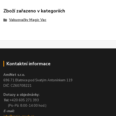
Zboží zařazeno v kategoriích
Vakuovačky Magic Vac
Kontaktní informace
AmiNet s.r.o.
696 71 Blatnice pod Svatým Antonínkem 119
DIČ: CZ60708221
Dotazy a objednávky:
Tel:
+420 605 271 393
(Po-Pá: 8:00-14:00 hod.)
E-mail: