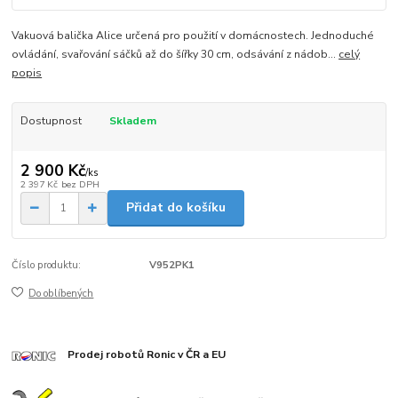
Vakuová balička Alice určená pro použití v domácnostech. Jednoduché
ovládání, svařování sáčků až do šířky 30 cm, odsávání z nádob...
celý
popis
Dostupnost
Skladem
2 900 Kč
/
ks
2 397 Kč
bez DPH
Přidat do košíku
Číslo produktu:
V952PK1
Do oblíbených
Prodej robotů Ronic v ČR a EU