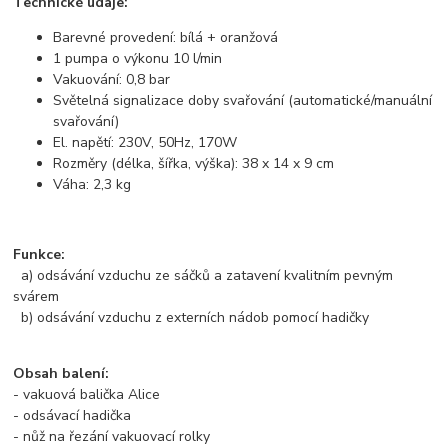
Technické údaje:
Barevné provedení: bílá + oranžová
1 pumpa o výkonu 10 l/min
Vakuování: 0,8 bar
Světelná signalizace doby svařování (automatické/manuální
svařování)
El. napětí: 230V, 50Hz, 170W
Rozměry (délka, šířka, výška): 38 x 14 x 9 cm
Váha: 2,3 kg
Funkce:
a) odsávání vzduchu ze sáčků a zatavení kvalitním pevným
svárem
b) odsávání vzduchu z externích nádob pomocí hadičky
Obsah balení:
- vakuová balička Alice
- odsávací hadička
- nůž na řezání vakuovací rolky