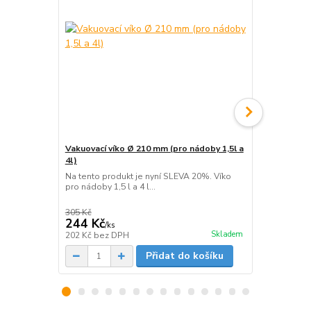
Vakuovací víko Ø 210 mm (pro nádoby 1,5l a
Vakuovací sá
4l)
Na tento pro
Vakuovací sá
Na tento produkt je nyní SLEVA 20%. Víko
ks)...
pro nádoby 1,5 l a 4 l...
305 Kč
343 Kč
244 Kč
292 Kč
/
ks
/
ks
Skladem
202 Kč
bez DPH
241 Kč
bez 
Přidat do košíku