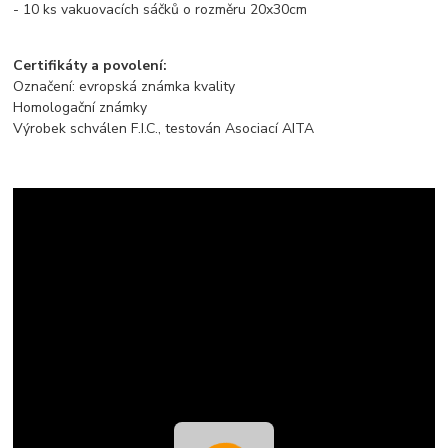
- 10 ks vakuovacích sáčků o rozměru 20x30cm
Certifikáty a povolení:
Označení: evropská známka kvality
Homologační známky
Výrobek schválen F.I.C., testován Asociací AITA