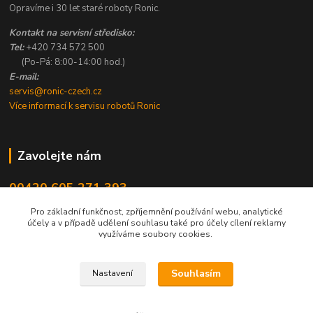
Opravíme i 30 let staré roboty Ronic.
Kontakt na servisní středisko:
Tel:
+420 734 572 500
(Po-Pá: 8:00-14:00 hod.)
E-mail:
servis@ronic-czech.cz
Více informací k servisu robotů Ronic
Zavolejte nám
00420 605 271 393
8:00 - 14:00
Pro základní funkčnost, zpříjemnění používání webu, analytické
účely a v případě udělení souhlasu také pro účely cílení reklamy
info@ronic-czech.cz
využíváme soubory cookies.
Souhlasím
Nastavení