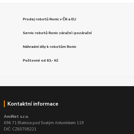
Prodej robotů Ronic v ČR a EU
Servis robotů Ronic záruční i pozáruční
Náhradní díly k robotům Ronic
Poštovné od 63,- Kč
Kontaktní informace
AmiNet s.r.o.
696 71 Blatnice pod Svatým Antonínkem 119
DIČ: CZ60708221