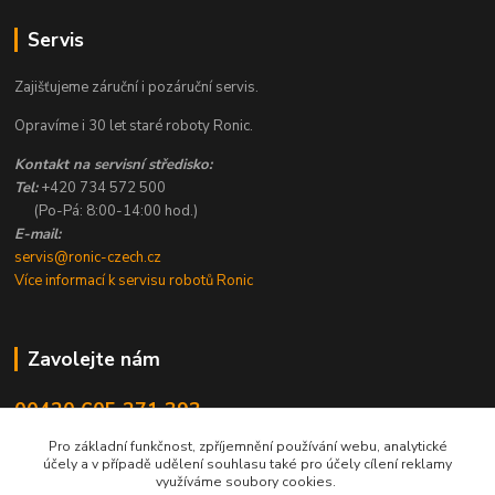
Servis
Zajišťujeme záruční i pozáruční servis.
Opravíme i 30 let staré roboty Ronic.
Kontakt na servisní středisko:
Tel:
+420 734 572 500
(Po-Pá: 8:00-14:00 hod.)
E-mail:
servis@ronic-czech.cz
Více informací k servisu robotů Ronic
Zavolejte nám
00420 605 271 393
8:00 - 14:00
Pro základní funkčnost, zpříjemnění používání webu, analytické
účely a v případě udělení souhlasu také pro účely cílení reklamy
info@ronic-czech.cz
využíváme soubory cookies.