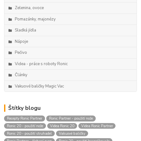
Zelenina, ovoce
Pomazánky, majonézy
Sladká jídla
Nápoje
Pečivo
Videa - práce s roboty Ronic
Články
Vakuové baličky Magic Vac
Štítky blogu
Recepty Ronic Partner
Ronic Partner - použití nože
Ronic 20 - použití nože
Videa Ronic 20
Videa Ronic Partner
Ronic 20 - použití struhadel
Vakuové baličky
Ronic Partner - šlehací zvon
Ronic 20 - použití hranolkovače