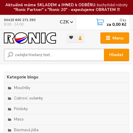
Aktuálně máme SKLADEM a IHNED k ODBĚRU:
kuchyňské roboty
"Ronic Partner"
a
"Ronic 20"
-
expedujeme OBRATEM !!!
0
ks
00420 605 271 393
CZK
za
0,00 Kč
8:00 - 14:00
Menu
Hledat
Kategorie blogu
Moučníky
Cukroví, sušenky
Polévky
Maso
Bezmasá jídla