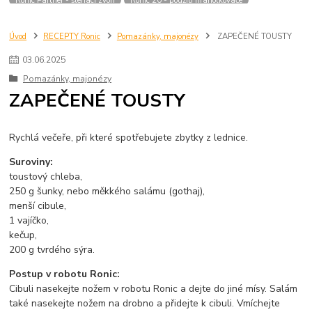
Úvod
RECEPTY Ronic
Pomazánky, majonézy
ZAPEČENÉ TOUSTY
03
.
06
.
2025
Pomazánky, majonézy
ZAPEČENÉ TOUSTY
Rychlá večeře, při které spotřebujete zbytky z lednice.
Suroviny:
toustový chleba,
250 g šunky, nebo měkkého salámu (gothaj),
menší cibule,
1 vajíčko,
kečup,
200 g tvrdého sýra.
Postup v robotu Ronic:
Cibuli nasekejte nožem v robotu Ronic a dejte do jiné mísy. Salám
také nasekejte nožem na drobno a přidejte k cibuli. Vmíchejte